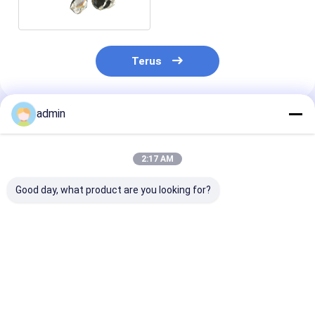
Terus
admin
Rekomendasi Produk
2:17 AM
Good day, what product are you looking for?
60-14 Silikon
Produksi Baja Besi
Pembuatan Ba
Mangan Untuk
65-17 Silicon
Silico Mangan
Deoxidizer
Mangan Alloy
Alloy Lumps
Pembuatan Baja
Granule Untuk
Deoksidan
Deoxidizer
Harga terbaik
Harga terbaik
Harga terb