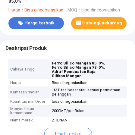
85,0%.
Harga：Bisa dinegosiasikan
MOQ：bisa dinegosiasikan
Harga terbaik
Hubungi sekarang
Deskripsi Produk
,
,
Ferro Silico Mangan 85
0%
,
,
Ferro Silico Mangan 78
0%
Cahaya Tinggi
,
Aditif Pembuatan Baja
Silikon Mangan
Harga
Bisa dinegosiasikan
1MT tas besar atau sesuai permintaan
Kemasan rincian
pelanggan
Kuantitas min Order
bisa dinegosiasikan
Menyediakan
2000MT/per Bulan
kemampuan
Nama merek
ZHENAN
Lihat Lebih