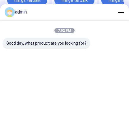
Harga terbaik
Harga terbaik
Harga terb
admin
Rumah
Tentang
Hubungi
Desktop
kita
kami
Site
7:02 PM
Sitemap
Privacy Policy
Kualitas
paduan ferro silikon
Pabrik cina.Copyright © 2026 Zhenan
Good day, what product are you looking for?
Metallurgy Co., Ltd. All Rights Reserved.
Rumah
Produk
Tampilan VR