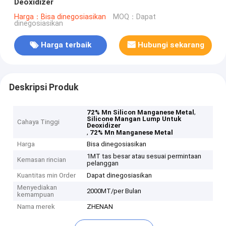
Deoxidizer
Harga：Bisa dinegosiasikan
MOQ：Dapat
dinegosiasikan
Harga terbaik
Hubungi sekarang
Deskripsi Produk
,
72% Mn Silicon Manganese Metal
Silicone Mangan Lump Untuk
Cahaya Tinggi
Deoxidizer
,
72% Mn Manganese Metal
Harga
Bisa dinegosiasikan
1MT tas besar atau sesuai permintaan
Kemasan rincian
pelanggan
Kuantitas min Order
Dapat dinegosiasikan
Menyediakan
2000MT/per Bulan
kemampuan
Nama merek
ZHENAN