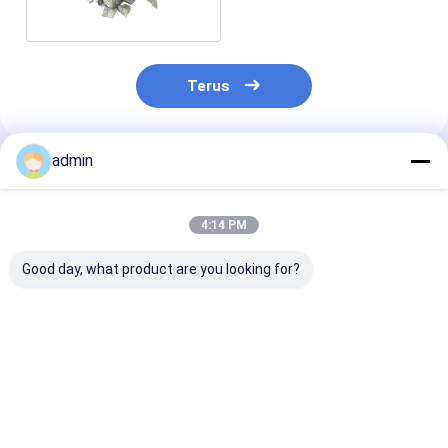
Mangan
Terus
admin
Rekomendasi Produk
4:14 PM
Good day, what product are you looking for?
60-14 Silikon
Produksi Baja Besi
Pembuatan Ba
Mangan Untuk
65-17 Silicon
Silico Mangan
Deoxidizer
Mangan Alloy
Alloy Lumps
Pembuatan Baja
Granule Untuk
Deoksidan
Deoxidizer
Harga terbaik
Harga terbaik
Harga terb