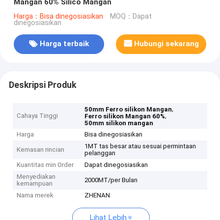
Mangan 60% Silico Mangan
Harga：Bisa dinegosiasikan
MOQ：Dapat
dinegosiasikan
Harga terbaik
Hubungi sekarang
Deskripsi Produk
,
50mm Ferro silikon Mangan
Cahaya Tinggi
,
Ferro silikon Mangan 60%
50mm silikon mangan
Harga
Bisa dinegosiasikan
1MT tas besar atau sesuai permintaan
Kemasan rincian
pelanggan
Kuantitas min Order
Dapat dinegosiasikan
Menyediakan
2000MT/per Bulan
kemampuan
Nama merek
ZHENAN
Lihat Lebih