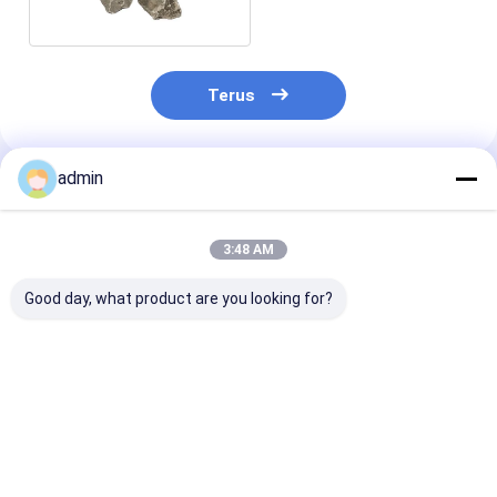
Alloy
Terus
admin
Rekomendasi Produk
3:48 AM
Good day, what product are you looking for?
60-14 Silikon
Produksi Baja Besi
Pembuatan Ba
Mangan Untuk
65-17 Silicon
Silico Mangan
Deoxidizer
Mangan Alloy
Alloy Lumps
Pembuatan Baja
Granule Untuk
Deoksidan
Deoxidizer
Harga terbaik
Harga terbaik
Harga terb