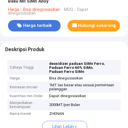
Baku Mn SiMn Alloy
Harga：Bisa dinegosiasikan
MOQ：Dapat
dinegosiasikan
Harga terbaik
Hubungi sekarang
Deskripsi Produk
,
deoxidizer paduan SiMn Ferro
Cahaya Tinggi
,
Paduan Ferro 60% SiMn
Paduan Ferro SiMn
Harga
Bisa dinegosiasikan
1MT tas besar atau sesuai permintaan
Kemasan rincian
pelanggan
Kuantitas min Order
Dapat dinegosiasikan
Menyediakan
2000MT/per Bulan
kemampuan
Nama merek
ZHENAN
Lihat Lebih