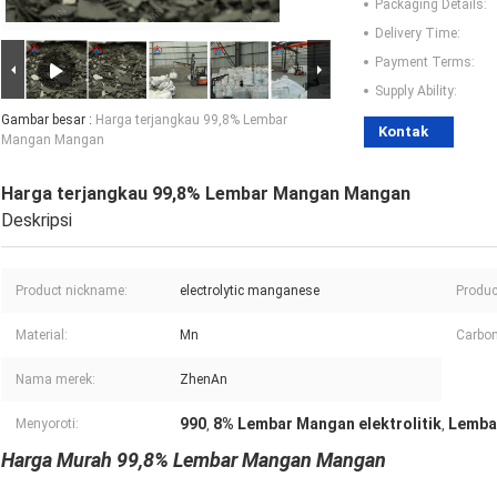
Packaging Details:
Delivery Time:
Payment Terms:
Supply Ability:
Gambar besar :
Harga terjangkau 99,8% Lembar
Kontak
Mangan Mangan
Harga terjangkau 99,8% Lembar Mangan Mangan
Deskripsi
Product nickname:
electrolytic manganese
Produc
Material:
Mn
Carbon
Nama merek:
ZhenAn
990
8% Lembar Mangan elektrolitik
Lembar
Menyoroti:
,
,
Harga Murah 99,8% Lembar Mangan Mangan