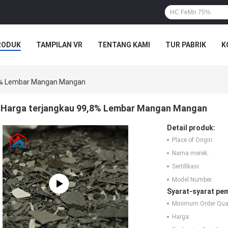
RODUK
TAMPILAN VR
TENTANG KAMI
TUR PABRIK
K
8% Lembar Mangan Mangan
Harga terjangkau 99,8% Lembar Mangan Mangan
Detail produk:
Place of Origin:
Nama merek:
Sertifikasi:
Model Number:
Syarat-syarat pe
Minimum Order Quan
Harga: