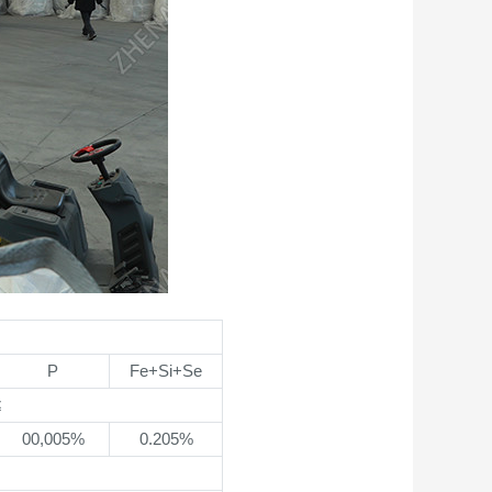
P
Fe+Si+Se
≤
00,005%
0.205%