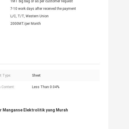
1MT big bag or as per customer request
7-10 work days after received the payment
L/C, T/T, Western Union
2000MT/per Month
t Type:
Sheet
 Content:
Less Than 0.04%
 Manganse Elektrolitik yang Murah