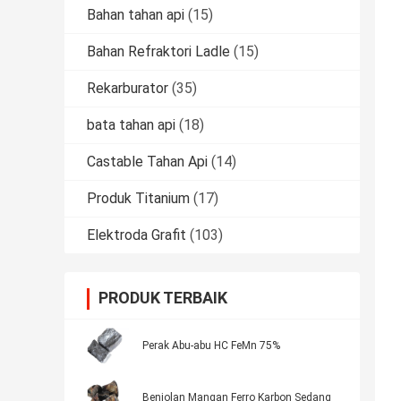
Bahan tahan api
(15)
Bahan Refraktori Ladle
(15)
Rekarburator
(35)
bata tahan api
(18)
Castable Tahan Api
(14)
Produk Titanium
(17)
Elektroda Grafit
(103)
PRODUK TERBAIK
Perak Abu-abu HC FeMn 75%
Benjolan Mangan Ferro Karbon Sedang