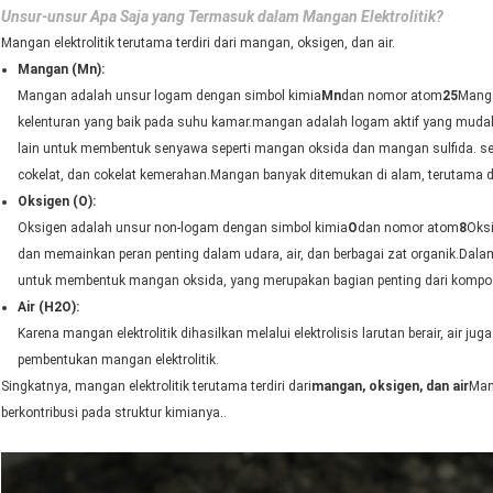
Unsur-unsur Apa Saja yang Termasuk dalam Mangan Elektrolitik?
Mangan elektrolitik terutama terdiri dari mangan, oksigen, dan air.
Mangan (Mn):
Mangan adalah unsur logam dengan simbol kimia
Mn
dan nomor atom
25
Manga
kelenturan yang baik pada suhu kamar.mangan adalah logam aktif yang mudah 
lain untuk membentuk senyawa seperti mangan oksida dan mangan sulfida. se
cokelat, dan cokelat kemerahan.Mangan banyak ditemukan di alam, terutama da
Oksigen (O):
Oksigen adalah unsur non-logam dengan simbol kimia
O
dan nomor atom
8
Oksi
dan memainkan peran penting dalam udara, air, dan berbagai zat organik.Dal
untuk membentuk mangan oksida, yang merupakan bagian penting dari kompos
Air (H2O):
Karena mangan elektrolitik dihasilkan melalui elektrolisis larutan berair, ai
pembentukan mangan elektrolitik.
Singkatnya, mangan elektrolitik terutama terdiri dari
mangan, oksigen, dan air
Man
berkontribusi pada struktur kimianya..