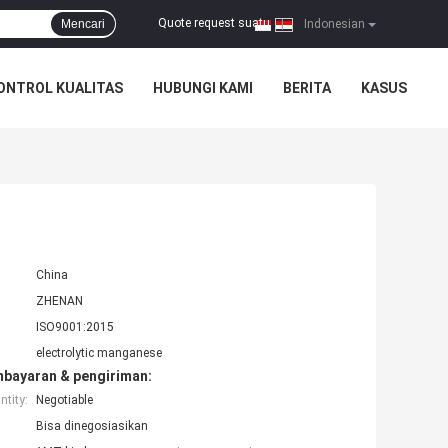
Quote request suatu
Mencari
|
Indonesian
ONTROL KUALITAS
HUBUNGI KAMI
BERITA
KASUS
China
ZHENAN
ISO9001:2015
electrolytic manganese
mbayaran & pengiriman:
tity:
Negotiable
Bisa dinegosiasikan