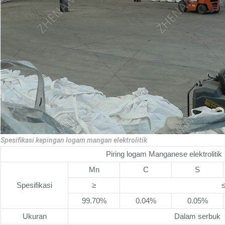
Spesifikasi kepingan logam mangan elektrolitik
Piring logam Manganese elektrolitik
Mn
C
S
Spesifikasi
≥
99.70%
0.04%
0.05%
Ukuran
Dalam serbuk