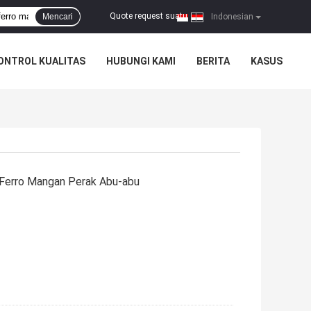
Quote request suatu
Mencari
|
Indonesian
ONTROL KUALITAS
HUBUNGI KAMI
BERITA
KASUS
Ferro Mangan Perak Abu-abu