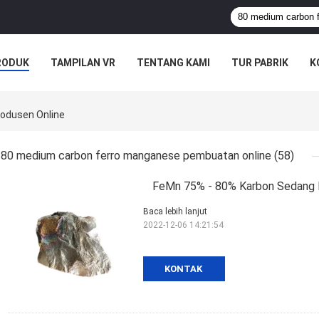
RODUK
TAMPILAN VR
TENTANG KAMI
TUR PABRIK
K
odusen Online
80 medium carbon ferro manganese pembuatan online
(58)
FeMn 75% - 80% Karbon Sedang 
Baca lebih lanjut
2022-12-06 14:21:54
KONTAK