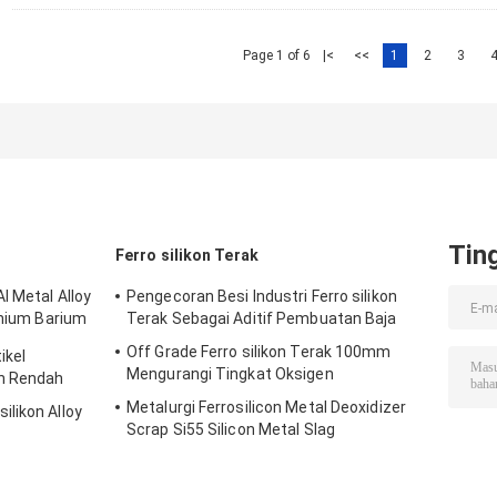
Page 1 of 6
|<
<<
1
2
3
Tin
Ferro silikon Terak
l Metal Alloy
Pengecoran Besi Industri Ferro silikon
inium Barium
Terak Sebagai Aditif Pembuatan Baja
Off Grade Ferro silikon Terak 100mm
ikel
Mengurangi Tingkat Oksigen
on Rendah
Metalurgi Ferrosilicon Metal Deoxidizer
likon Alloy
Scrap Si55 Silicon Metal Slag