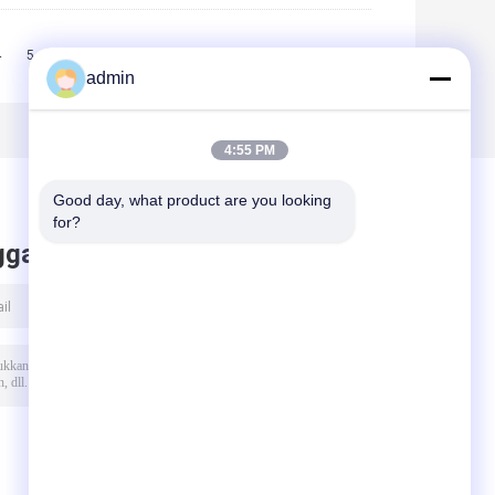
4
5
6
>>
>|
admin
4:55 PM
Good day, what product are you looking 
for?
ggalkan pesan