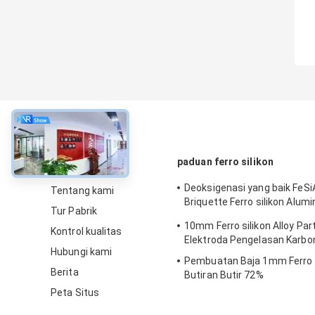
Tentang
paduan ferro silikon
Deoksigenasi yang baik FeSiA
Tentang kami
Briquette Ferro silikon Alum
Tur Pabrik
Alloys
10mm Ferro silikon Alloy Part
Kontrol kualitas
Elektroda Pengelasan Karb
Hubungi kami
Pembuatan Baja 1mm Ferro si
Berita
Butiran Butir 72%
Peta Situs