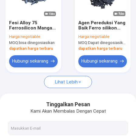
Tentang kami
Tur Pabrik
Fesi Alloy 75
Agen Pereduksi Yang
Ferrosilicon Mangan
Baik Ferro silikon
Kontrol kualitas
72% Aditif
Alloy Grain
Harga:
negotiable
Harga:
negotiable
Pembuatan Baja
Kemurnian Tinggi
MOQ:
bisa dinegosiasikan
MOQ:
Dapat dinegosiasikan
Granul
Dengan Al C S P
Hubungi kami
Rendah
dapatkan harga terbaru
dapatkan harga terbaru
Berita
Hubungi sekarang
Hubungi sekarang
kasus
Lihat Lebih
paduan ferro silikon
Tinggalkan Pesan
Kami Akan Membalas Dengan Cepat
Bubuk Silikon Ferro
Ferro silikon Terak