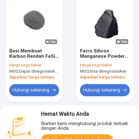
Besi Membuat
Ferro Silicon
Karbon Rendah FeSi
Manganese Powder
75 Powder 0.1mm
Ferro Mangan Lump
Harga:
negotiable
Harga:
negotiable
Spheroidizing Agent
Untuk Pembuatan
MOQ:
Dapat dinegosiasikan
MOQ:
bisa dinegosiasikan
Baja Deoxidizer
dapatkan harga terbaru
dapatkan harga terbaru
Hubungi sekarang
Hubungi sekarang
Hemat Waktu Anda
Biarkan kami menghubungi produk terbaik
dengan Anda.