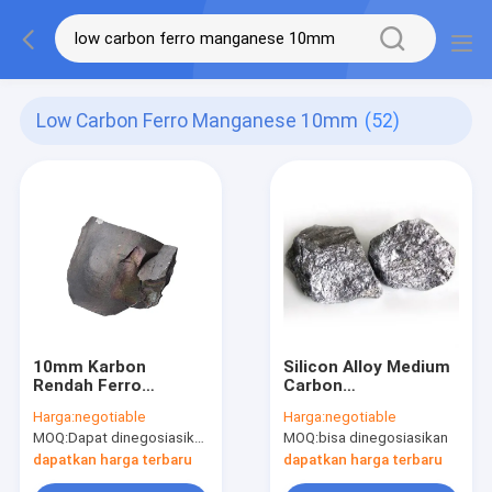
Low Carbon Ferro Manganese 10mm
(52)
10mm Karbon
Silicon Alloy Medium
Rendah Ferro
Carbon
Mangan 80% FeMn
Ferromanganese
Harga:
negotiable
Harga:
negotiable
Ferro Alloy
Ferro Mangan Untuk
MOQ:
Dapat dinegosiasikan
MOQ:
bisa dinegosiasikan
Pembuatan Baja
dapatkan harga terbaru
dapatkan harga terbaru