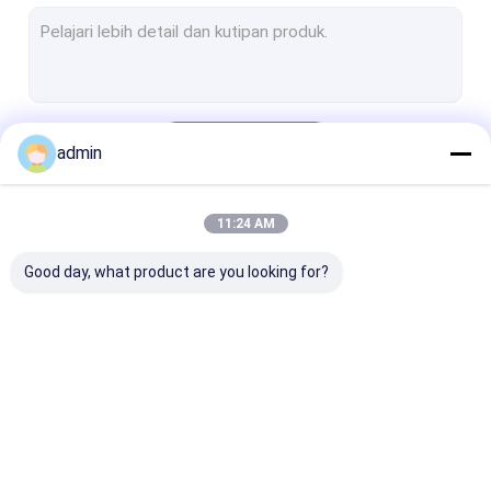
Logam silikon
Ferro Silikon Magnesium
Ferro silikon Barium
Terus
admin
silikon mangan
Ferro Mangan
11:24 AM
Kategori Kami
Ingot Logam Magnesium
Good day, what product are you looking for?
Carbon Ferro Chrome
Mineral Tanah Langka
Bubuk silikon karbida
paduan ferro silikon
Bubuk Silikon Ferro
Ferro silikon T
Paduan Silikon Kalsium