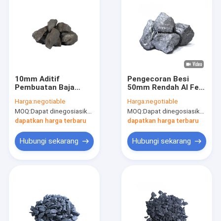
10mm Aditif
Pengecoran Besi
Pembuatan Baja
50mm Rendah Al FeSi
Karbon Sedang
Alloy Deoxidizer
Harga:
negotiable
Harga:
negotiable
Ferromanganese 1-
Silikon Tinggi 65%
MOQ:
Dapat dinegosiasikan
MOQ:
Dapat dinegosiasikan
1,5% Karbon
dapatkan harga terbaru
dapatkan harga terbaru
Hubungi sekarang
Hubungi sekarang
Rumah
Produk
Tampilan VR