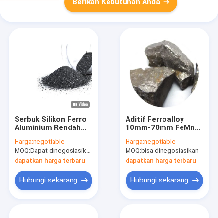
Berikan Kebutuhan Anda
Serbuk Silikon Ferro
Aditif Ferroalloy
Aluminium Rendah
10mm-70mm FeMn
Bersertifikat ISO9001
Ferrosilicon
Harga:
negotiable
Harga:
negotiable
Pembuatan Baja
MOQ:
Dapat dinegosiasikan
MOQ:
bisa dinegosiasikan
Mangan
dapatkan harga terbaru
dapatkan harga terbaru
Hubungi sekarang
Hubungi sekarang