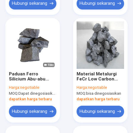
Hubungi sekarang
Hubungi sekarang
Paduan Ferro
Material Metalurgi
Silicium Abu-abu
FeCr Low Carbon
Karbon Rendah 34%
Nitrided Ferro
Harga:
negotiable
Harga:
negotiable
Fe FeSi 65 Si Alloy
Chrome 10 - 50mm
MOQ:
Dapat dinegosiasikan
MOQ:
bisa dinegosiasikan
dapatkan harga terbaru
dapatkan harga terbaru
Hubungi sekarang
Hubungi sekarang