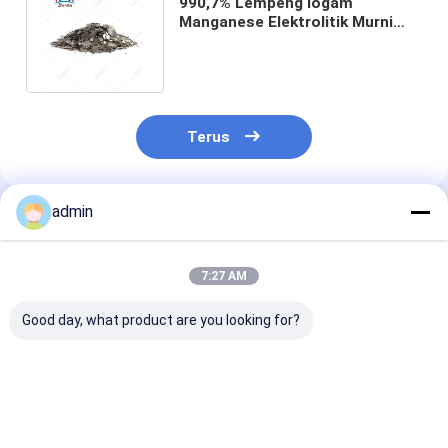
990,7% Lempeng logam
Manganese Elektrolitik Murni
untuk pembuatan baja dan
produksi paduan
Terus
admin
Rekomendasi Produk
7:27 AM
Good day, what product are you looking for?
Industri Baja
990,7% Min Terhujan
990,7% Serpih
Lempeng Mangan
oleh Lempeng Logam
Mangan loga