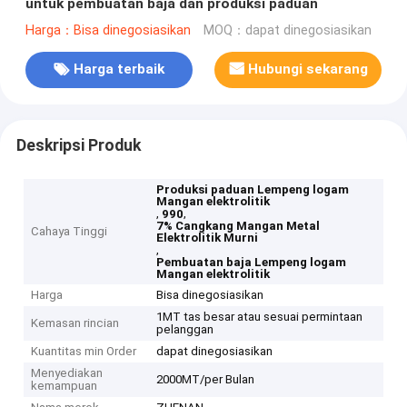
untuk pembuatan baja dan produksi paduan
Harga：Bisa dinegosiasikan
MOQ：dapat dinegosiasikan
Harga terbaik
Hubungi sekarang
Deskripsi Produk
Produksi paduan Lempeng logam
Mangan elektrolitik
,
,
990
7% Cangkang Mangan Metal
Cahaya Tinggi
Elektrolitik Murni
,
Pembuatan baja Lempeng logam
Mangan elektrolitik
Harga
Bisa dinegosiasikan
1MT tas besar atau sesuai permintaan
Kemasan rincian
pelanggan
Kuantitas min Order
dapat dinegosiasikan
Menyediakan
2000MT/per Bulan
kemampuan