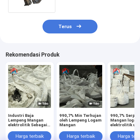
Pengecoran
Terus
Rekomendasi Produk
Industri Baja
990,7% Min Terhujan
990,7% Serpih
Lempeng Mangan
oleh Lempeng Logam
Mangan loga
elektrolitik Sebagai
Mangan
elektrolitik un
Agen Deoksidasi
pembuatan ba
Untuk Industri
Harga terbaik
Harga terbaik
Harga terb