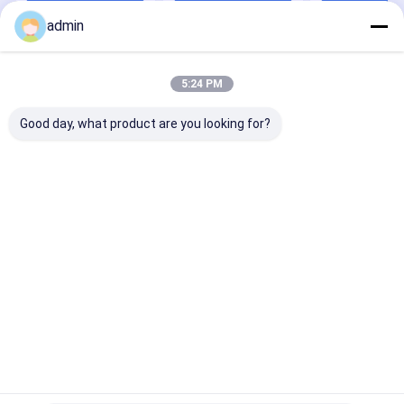
admin
Rumah
Tentang
Hubungi
Desktop
kita
kami
Site
5:24 PM
Sitemap
Privacy Policy
Kualitas
paduan ferro silikon
Pabrik cina.Copyright © 2026 Zhenan
Good day, what product are you looking for?
Metallurgy Co., Ltd. All Rights Reserved.
Rumah
Produk
Tampilan VR