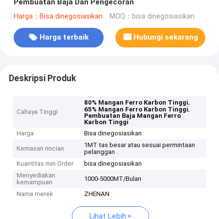
Pembuatan Baja Dan Pengecoran
Harga：Bisa dinegosiasikan
MOQ：bisa dinegosiasikan
Harga terbaik
Hubungi sekarang
Deskripsi Produk
,
80% Mangan Ferro Karbon Tinggi
,
65% Mangan Ferro Karbon Tinggi
Cahaya Tinggi
Pembuatan Baja Mangan Ferro
Karbon Tinggi
Harga
Bisa dinegosiasikan
1MT tas besar atau sesuai permintaan
Kemasan rincian
pelanggan
Kuantitas min Order
bisa dinegosiasikan
Menyediakan
1000-5000MT/Bulan
kemampuan
Nama merek
ZHENAN
Lihat Lebih