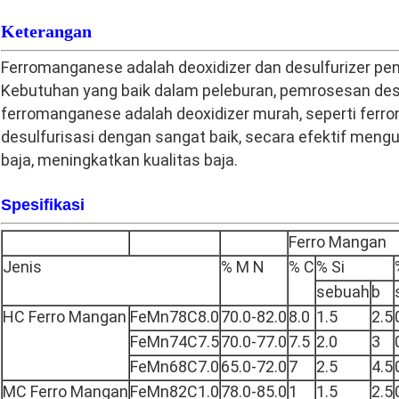
Keterangan
Ferromanganese adalah deoxidizer dan desulfurizer pen
Kebutuhan yang baik dalam peleburan, pemrosesan desul
ferromanganese adalah deoxidizer murah, seperti ferr
desulfurisasi dengan sangat baik, secara efektif men
baja, meningkatkan kualitas baja.
Spesifikasi
Ferro Mangan
Jenis
% M N
% C
% Si
sebuah
b
HC Ferro Mangan
FeMn78C8.0
70.0-82.0
8.0
1.5
2.5
FeMn74C7.5
70.0-77.0
7.5
2.0
3
FeMn68C7.0
65.0-72.0
7
2.5
4.5
MC Ferro Mangan
FeMn82C1.0
78.0-85.0
1
1.5
2.5