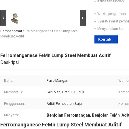
Kemasan rincian:
Waktu pengiriman:
Syarat-syarat pemb
Menyediakan kema
Gambar besar :
Ferromanganese FeMn Lump Steel
Membuat Aditif
Kontak
Ferromanganese FeMn Lump Steel Membuat Aditif
Deskripsi
Bahan:
Ferro Mangan
Warna
Membentuk:
Benjolan, Granul, Bubuk
Kompos
Penggunaan:
Aditif Pembuatan Baja
Nomor
Benjolan Ferromangan
Benjolan FeMn
Adi
Menyoroti:
,
,
Ferromanganese FeMn Lump Steel Membuat Aditif