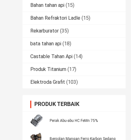
Bahan tahan api
(15)
Bahan Refraktori Ladle
(15)
Rekarburator
(35)
bata tahan api
(18)
Castable Tahan Api
(14)
Produk Titanium
(17)
Elektroda Grafit
(103)
PRODUK TERBAIK
Perak Abu-abu HC FeMn 75%
Benjolan Mangan Ferro Karbon Sedang