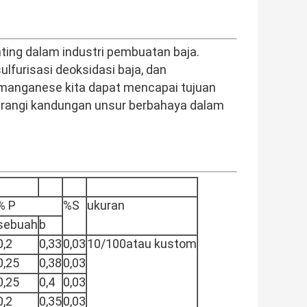
ting dalam industri pembuatan baja.
furisasi deoksidasi baja, dan
omanganese kita dapat mencapai tujuan
gurangi kandungan unsur berbahaya dalam
% P
%S
ukuran
sebuah
b
0,2
0,33
0,03
10/100atau kustom
0,25
0,38
0,03
0,25
0,4
0,03
0,2
0,35
0,03