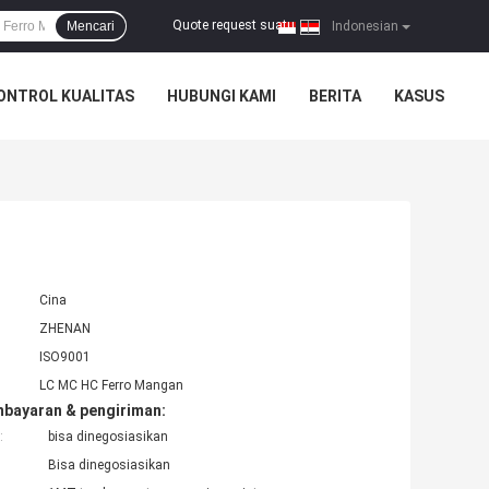
Quote request suatu
Mencari
|
Indonesian
ONTROL KUALITAS
HUBUNGI KAMI
BERITA
KASUS
Cina
ZHENAN
ISO9001
LC MC HC Ferro Mangan
mbayaran & pengiriman:
:
bisa dinegosiasikan
Bisa dinegosiasikan