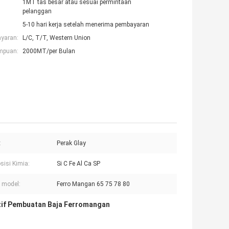
1MT tas besar atau sesuai permintaan
pelanggan
5-10 hari kerja setelah menerima pembayaran
ayaran:
L/C, T/T, Western Union
mpuan:
2000MT/per Bulan
:
Perak Glay
isi Kimia:
Si C Fe Al Ca SP
 model:
Ferro Mangan 65 75 78 80
tif Pembuatan Baja Ferromangan