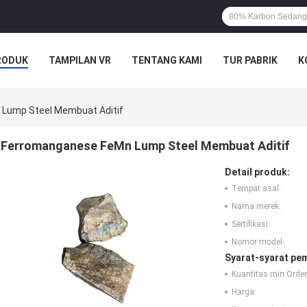
RODUK
TAMPILAN VR
TENTANG KAMI
TUR PABRIK
K
Lump Steel Membuat Aditif
Ferromanganese FeMn Lump Steel Membuat Aditif
Detail produk:
Tempat asal:
Nama merek:
Sertifikasi:
Nomor model:
Syarat-syarat pe
Kuantitas min Order
Harga: