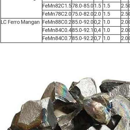
FeMn82C1.5
78.0-85.0
1.5
1.5
2.5
FeMn78C2.0
75.0-82.0
2.0
1.5
2.5
LC Ferro Mangan
FeMn88C0.2
85.0-92.0
0,2
1.0
2.0
FeMn84C0.4
85.0-92.1
0,4
1.0
2.0
FeMn84C0.7
85.0-92.2
0,7
1.0
2.0