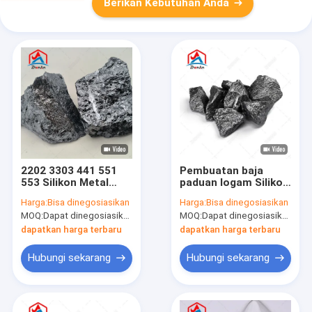
Berikan Kebutuhan Anda
2202 3303 441 551
Pembuatan baja
553 Silikon Metal
paduan logam Silikon
untuk Industri
logam 3303 2202
Harga:
Bisa dinegosiasikan
Harga:
Bisa dinegosiasikan
Pembuatan
MOQ:
Dapat dinegosiasikan
MOQ:
Dapat dinegosiasikan
Baja/Refractory/Power
Metallurgy
dapatkan harga terbaru
dapatkan harga terbaru
Hubungi sekarang
Hubungi sekarang