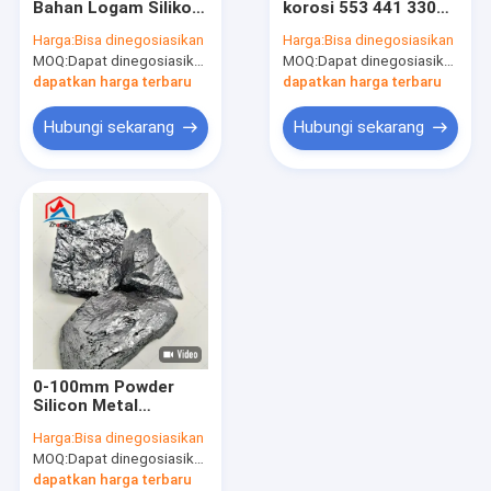
Bahan Logam Silikon
korosi 553 441 3303
Logam silikon
Untuk Aplikasi
Untuk pembuatan
Harga:
Bisa dinegosiasikan
Harga:
Bisa dinegosiasikan
Industri
baja
MOQ:
Ferro Silikon Magnesium
Dapat dinegosiasikan
MOQ:
Dapat dinegosiasikan
dapatkan harga terbaru
dapatkan harga terbaru
Ferro silikon Barium
Hubungi sekarang
Hubungi sekarang
silikon mangan
Ferro Mangan
Ingot Logam Magnesium
Carbon Ferro Chrome
Mineral Tanah Langka
0-100mm Powder
Bubuk silikon karbida
Silicon Metal
Produksi Dan
Harga:
Bisa dinegosiasikan
Penyediaan
Paduan Silikon Kalsium
MOQ:
Dapat dinegosiasikan
Profesionalisme
dapatkan harga terbaru