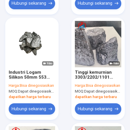
Hubungi sekarang
Hubungi sekarang
Industri Logam
Tinggi kemurnian
Silikon 50mm 553
3303/2202/1101
3303
Silicon Metal untuk
Harga:
Bisa dinegosiasikan
Harga:
Bisa dinegosiasikan
pembuatan baja
MOQ:
Dapat dinegosiasikan
MOQ:
Dapat dinegosiasikan
dapatkan harga terbaru
dapatkan harga terbaru
Hubungi sekarang
Hubungi sekarang