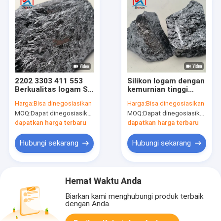
2202 3303 411 553
Silikon logam dengan
Berkualitas logam Si
kemurnian tinggi
Sium logam murni
2202 3303 411 551
Harga:
Bisa dinegosiasikan
Harga:
Bisa dinegosiasikan
553
MOQ:
Dapat dinegosiasikan
MOQ:
Dapat dinegosiasikan
dapatkan harga terbaru
dapatkan harga terbaru
Hubungi sekarang
Hubungi sekarang
Hemat Waktu Anda
Biarkan kami menghubungi produk terbaik
dengan Anda.