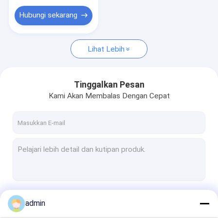
Ferro molibdenum
Hubungi sekarang
Besi Titanium
Ferro vanadium
Lihat Lebih
kawat aluminium
Tinggalkan Pesan
Kawat Seng
Kami Akan Membalas Dengan Cepat
Bahan tahan api
Bahan Refraktori Ladle
Rekarburator
bata tahan api
Castable Tahan Api
Terus
admin
Produk Tungsten