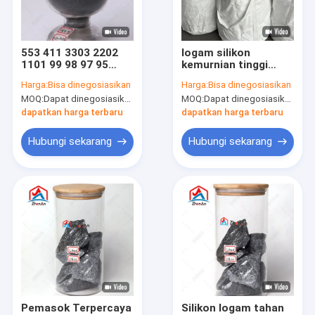
Tentang kami
Tur Pabrik
553 411 3303 2202
logam silikon
1101 99 98 97 95
kemurnian tinggi
Kontrol kualitas
Logam silikon
3303 553 441 Untuk
Harga:
Bisa dinegosiasikan
Harga:
Bisa dinegosiasikan
pembuatan baja
MOQ:
Dapat dinegosiasikan
MOQ:
Dapat dinegosiasikan
Hubungi kami
dapatkan harga terbaru
dapatkan harga terbaru
Berita
Hubungi sekarang
Hubungi sekarang
kasus
paduan ferro silikon
Bubuk Silikon Ferro
Ferro silikon Terak
Pemasok Terpercaya
Silikon logam tahan