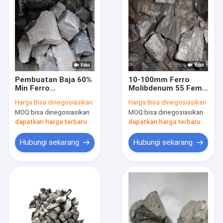
Pembuatan Baja 60%
10-100mm Ferro
Min Ferro
Molibdenum 55 Femo
Molybdenum Femo
60 Untuk Pembuatan
Harga:
Bisa dinegosiasikan
Harga:
Bisa dinegosiasikan
Alloy
Baja
MOQ:
bisa dinegosiasikan
MOQ:
bisa dinegosiasikan
dapatkan harga terbaru
dapatkan harga terbaru
Hubungi sekarang
Hubungi sekarang
Rumah
Produk
Tampilan VR