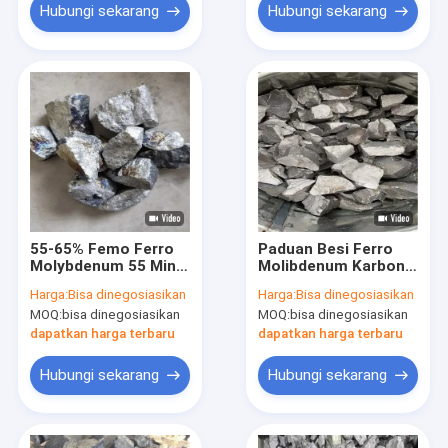
Hubungi sekarang
Hubungi sekarang
55-65% Femo Ferro
Paduan Besi Ferro
Molybdenum 55 Min
Molibdenum Karbon
Baja Membuat Warna
Rendah 60% Min
Harga:
Bisa dinegosiasikan
Harga:
Bisa dinegosiasikan
Perak
MOQ:
bisa dinegosiasikan
MOQ:
bisa dinegosiasikan
dapatkan harga terbaru
dapatkan harga terbaru
Hubungi sekarang
Hubungi sekarang