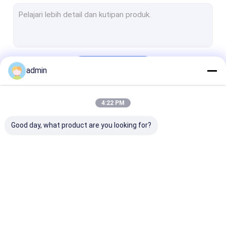
Logam silikon
Ferro Silikon Magnesium
Ferro silikon Barium
Terus
admin
silikon mangan
Ferro Mangan
4:22 PM
Kategori Kami
Ingot Logam Magnesium
Good day, what product are you looking for?
Carbon Ferro Chrome
Mineral Tanah Langka
Bubuk silikon karbida
paduan ferro silikon
Bubuk Silikon Ferro
Ferro silikon T
Paduan Silikon Kalsium