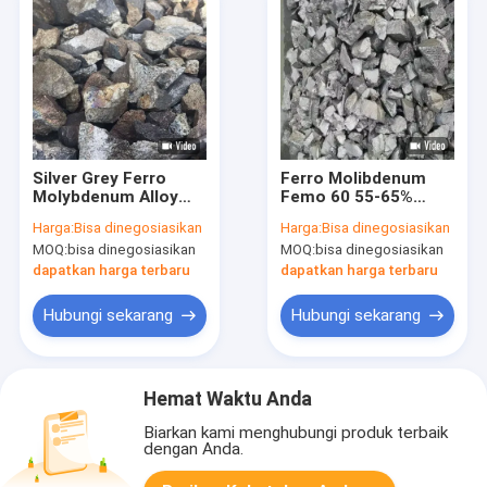
Silver Grey Ferro
Ferro Molibdenum
Molybdenum Alloy
Femo 60 55-65%
Femo Untuk
Molibdenum 55 Menit
Harga:
Bisa dinegosiasikan
Harga:
Bisa dinegosiasikan
Pengecoran Bahan
Untuk Pembuatan
MOQ:
bisa dinegosiasikan
MOQ:
bisa dinegosiasikan
Pengelasan
Baja
dapatkan harga terbaru
dapatkan harga terbaru
Hubungi sekarang
Hubungi sekarang
Hemat Waktu Anda
Biarkan kami menghubungi produk terbaik
dengan Anda.