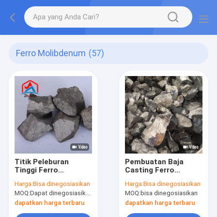
Ferro Molibdenum
(57)
Titik Peleburan
Pembuatan Baja
Tinggi Ferro
Casting Ferro
Molybdenum
Molybdenum Femo
Harga:
Bisa dinegosiasikan
Harga:
Bisa dinegosiasikan
Kemurnian Tinggi
55/60/65/70
MOQ:
Dapat dinegosiasikan
MOQ:
bisa dinegosiasikan
dapatkan harga terbaru
dapatkan harga terbaru