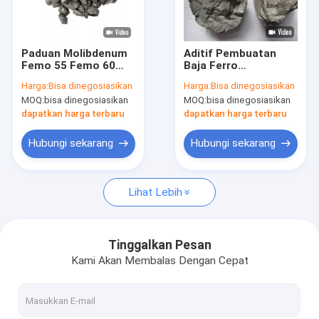
Tentang kami
Tur Pabrik
Paduan Molibdenum
Aditif Pembuatan
Femo 55 Femo 60
Baja Ferro
Kontrol kualitas
Femo 70 Ferro
Molybdenum 60%
Harga:
Bisa dinegosiasikan
Harga:
Bisa dinegosiasikan
Molibdenum
MOQ:
bisa dinegosiasikan
MOQ:
bisa dinegosiasikan
Hubungi kami
dapatkan harga terbaru
dapatkan harga terbaru
Berita
Hubungi sekarang
Hubungi sekarang
kasus
Lihat Lebih
paduan ferro silikon
Tinggalkan Pesan
Kami Akan Membalas Dengan Cepat
Bubuk Silikon Ferro
Ferro silikon Terak