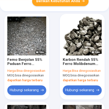
Berikan Kebutuhan Anda
Femo Benjolan 55%
Karbon Rendah 55%
Paduan Ferro
Ferro Molibdenum
Molibdenum 10 -
Kemurnian Tinggi
Harga:
Bisa dinegosiasikan
Harga:
Bisa dinegosiasikan
50mm
MOQ:
bisa dinegosiasikan
MOQ:
bisa dinegosiasikan
dapatkan harga terbaru
dapatkan harga terbaru
Hubungi sekarang
Hubungi sekarang