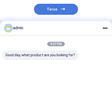
Terus
admin
Rekomendasi Produk
9:27 PM
Good day, what product are you looking for?
Efek Desulfurasi
Daktilitas Tinggi
99,99 Ferro Si
yang Baik Ferro
Ferro Silicon
Magnesium Un
Silicon Magnesium
Magnesium Alloy
Komponen Oto
Keurasan Tinggi
Untuk Pipa &
Perlengkapan Besi
Harga terbaik
Harga terbaik
Harga terb
Ulet