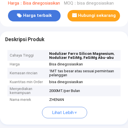
Harga：Bisa dinegosiasikan
MOQ：bisa dinegosiasikan
Harga terbaik
Hubungi sekarang
Deskripsi Produk
,
Nodulizer Ferro Silicon Magnesium
Cahaya Tinggi
,
Nodulizer FeSiMg
FeSiMg Abu-abu
Harga
Bisa dinegosiasikan
1MT tas besar atau sesuai permintaan
Kemasan rincian
pelanggan
Kuantitas min Order
bisa dinegosiasikan
Menyediakan
2000MT/per Bulan
kemampuan
Nama merek
ZHENAN
Lihat Lebih