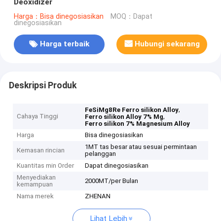
Deoxidizer
Harga：Bisa dinegosiasikan
MOQ：Dapat
dinegosiasikan
Harga terbaik
Hubungi sekarang
Deskripsi Produk
,
FeSiMg8Re Ferro silikon Alloy
Cahaya Tinggi
,
Ferro silikon Alloy 7% Mg
Ferro silikon 7% Magnesium Alloy
Harga
Bisa dinegosiasikan
1MT tas besar atau sesuai permintaan
Kemasan rincian
pelanggan
Kuantitas min Order
Dapat dinegosiasikan
Menyediakan
2000MT/per Bulan
kemampuan
Nama merek
ZHENAN
Lihat Lebih