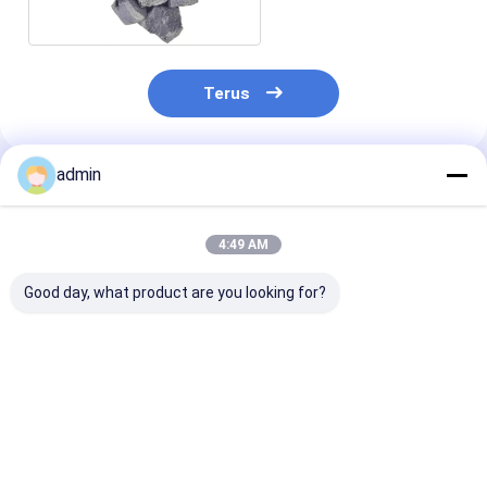
Deoxidizer
Terus
admin
Rekomendasi Produk
4:49 AM
Good day, what product are you looking for?
Efek Desulfurasi
Daktilitas Tinggi
99,99 Ferro Si
yang Baik Ferro
Ferro Silicon
Magnesium Un
Silicon Magnesium
Magnesium Alloy
Komponen Oto
Keurasan Tinggi
Untuk Pipa &
Perlengkapan Besi
Harga terbaik
Harga terbaik
Harga terb
Ulet