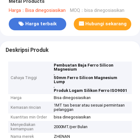
Metal Products
Harga：Bisa dinegosiasikan
MOQ：bisa dinegosiasikan
Harga terbaik
Hubungi sekarang
Deskripsi Produk
Pembuatan Baja Ferro Silicon
Magnesium
,
Cahaya Tinggi
50mm Ferro Silicon Magnesium
Lump
,
Produk Logam Silikon Ferro ISO9001
Harga
Bisa dinegosiasikan
1MT tas besar atau sesuai permintaan
Kemasan rincian
pelanggan
Kuantitas min Order
bisa dinegosiasikan
Menyediakan
2000MT/per Bulan
kemampuan
Nama merek
ZHENAN