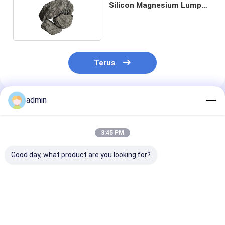
Silicon Magnesium Lump
Metal Products
Terus
admin
Rekomendasi Produk
3:45 PM
Good day, what product are you looking for?
Efek Desulfurasi
Daktilitas Tinggi
99,99 Ferro Si
yang Baik Ferro
Ferro Silicon
Magnesium Un
Silicon Magnesium
Magnesium Alloy
Komponen Oto