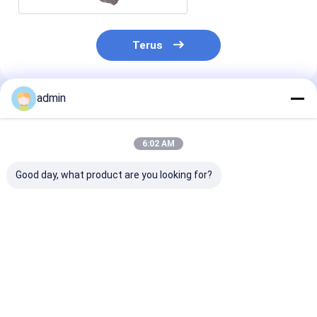
Terus
admin
Rekomendasi Produk
6:02 AM
Good day, what product are you looking for?
Industri Baja
990,7% Min Terhujan
990,7% Serpih
Lempeng Mangan
oleh Lempeng Logam
Mangan loga
elektrolitik Sebagai
Mangan
elektrolitik un
Agen Deoksidasi
pembuatan ba
Untuk Industri
Harga terbaik
Harga terbaik
Harga terb