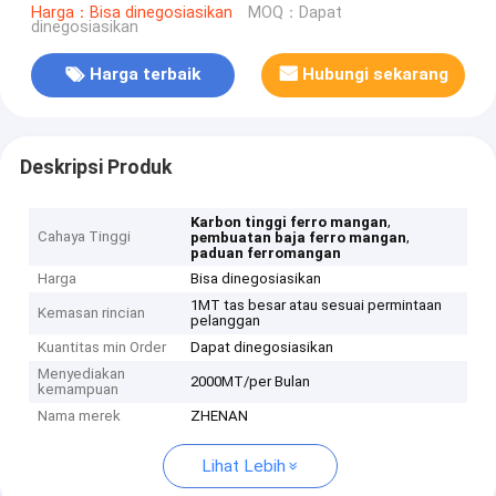
Harga：Bisa dinegosiasikan
MOQ：Dapat
dinegosiasikan
Harga terbaik
Hubungi sekarang
Deskripsi Produk
,
Karbon tinggi ferro mangan
Cahaya Tinggi
,
pembuatan baja ferro mangan
paduan ferromangan
Harga
Bisa dinegosiasikan
1MT tas besar atau sesuai permintaan
Kemasan rincian
pelanggan
Kuantitas min Order
Dapat dinegosiasikan
Menyediakan
2000MT/per Bulan
kemampuan
Nama merek
ZHENAN
Lihat Lebih