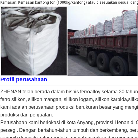
Kemasan: Kemasan kantong ton (1000kg/kantong) atau disesuaikan sesuai den
Profil perusahaan
ZHENAN telah berada dalam bisnis ferroalloy selama 30 tahu
ferro silikon, silikon mangan, silikon logam, silikon karbida,s
kami adalah perusahaan produksi berukuran besar yang mengi
produksi dan penjualan.
Perusahaan kami berlokasi di kota Anyang, provinsi Henan di C
persegi. Dengan bertahun-tahun tumbuh dan berkembang, per
canggih domestik,jalur produksi menghancurkan dan menyarin