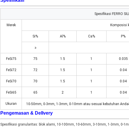
Spesifikasi
Spesifikasi FERRO SI
Merek
Komposisi k
Si%
Al%
Ca%
P%
≥
FeSi75
75
1.5
1
0.035
FeSi72
72
1.5
1
0.04
FeSi70
70
1.5
1
0.04
FeSi65
65
2
1
0.04
Ukuran
10-50mm, 0-3mm, 1-3mm, 0-10mm atau sesuai kebutuhan Anda
Pengemasan & Del
Ivery
Spesifikasi granularitas: blok alami, 10-100mm, 10-60mm, 3-10mm, 1-3mm, 0-1