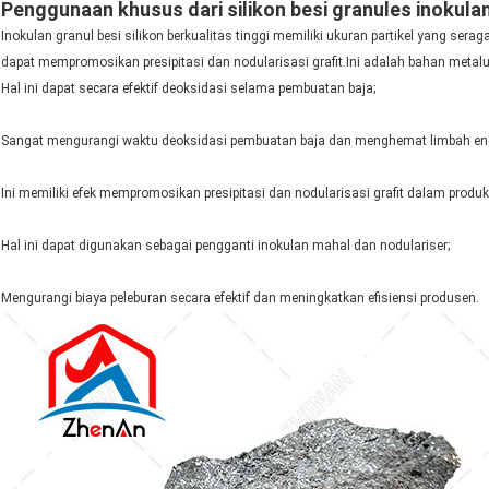
Penggunaan khusus dari silikon besi granules inokulan
Inokulan granul besi silikon berkualitas tinggi memiliki ukuran partikel yang ser
dapat mempromosikan presipitasi dan nodularisasi grafit.Ini adalah bahan metalurg
Hal ini dapat secara efektif deoksidasi selama pembuatan baja;
Sangat mengurangi waktu deoksidasi pembuatan baja dan menghemat limbah ener
Ini memiliki efek mempromosikan presipitasi dan nodularisasi grafit dalam produksi
Hal ini dapat digunakan sebagai pengganti inokulan mahal dan nodulariser;
Mengurangi biaya peleburan secara efektif dan meningkatkan efisiensi produsen.