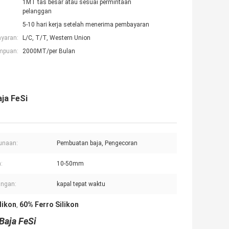
1MT tas besar atau sesuai permintaan
pelanggan
5-10 hari kerja setelah menerima pembayaran
ayaran:
L/C, T/T, Western Union
mpuan:
2000MT/per Bulan
aja FeSi
unaan:
Pembuatan baja, Pengecoran
:
10-50mm
ungan:
kapal tepat waktu
likon
60% Ferro Silikon
,
Baja FeSi