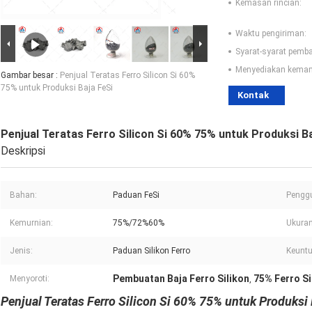
Kemasan rincian:
Waktu pengiriman:
Syarat-syarat pemb
Menyediakan kema
Gambar besar :
Penjual Teratas Ferro Silicon Si 60%
75% untuk Produksi Baja FeSi
Kontak
Penjual Teratas Ferro Silicon Si 60% 75% untuk Produksi B
Deskripsi
Bahan:
Paduan FeSi
Pengg
Kemurnian:
75%/72%60%
Ukuran
Jenis:
Paduan Silikon Ferro
Keunt
Pembuatan Baja Ferro Silikon
75% Ferro Si
Menyoroti:
,
Penjual Teratas Ferro Silicon Si 60% 75% untuk Produksi 