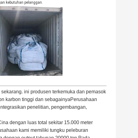
gan kebutuhan pelanggan.
n sekarang. ini produsen terkemuka dan pemasok
ilikon karbon tinggi dan sebagainyaPerusahaan
ntegrasikan penelitian, pengembangan,
ina dengan luas total sekitar 15.000 meter
usahaan kami memiliki tungku peleburan
g dengan output tahunan 20000 ton.Pada