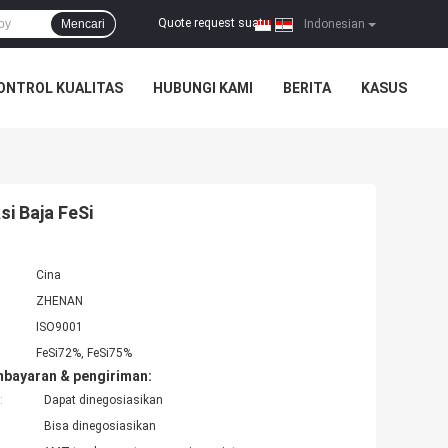
Quote request suatu
Mencari
|
Indonesian
ONTROL KUALITAS
HUBUNGI KAMI
BERITA
KASUS
si Baja FeSi
Cina
ZHENAN
ISO9001
FeSi72%, FeSi75%
mbayaran & pengiriman:
:
Dapat dinegosiasikan
Bisa dinegosiasikan