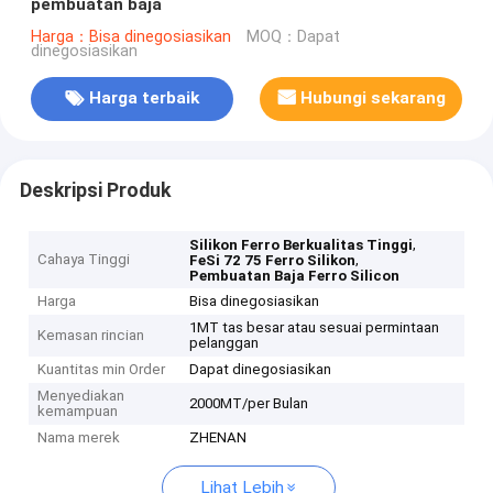
pembuatan baja
Harga：Bisa dinegosiasikan
MOQ：Dapat
dinegosiasikan
Harga terbaik
Hubungi sekarang
Deskripsi Produk
,
Silikon Ferro Berkualitas Tinggi
Cahaya Tinggi
,
FeSi 72 75 Ferro Silikon
Pembuatan Baja Ferro Silicon
Harga
Bisa dinegosiasikan
1MT tas besar atau sesuai permintaan
Kemasan rincian
pelanggan
Kuantitas min Order
Dapat dinegosiasikan
Menyediakan
2000MT/per Bulan
kemampuan
Nama merek
ZHENAN
Lihat Lebih