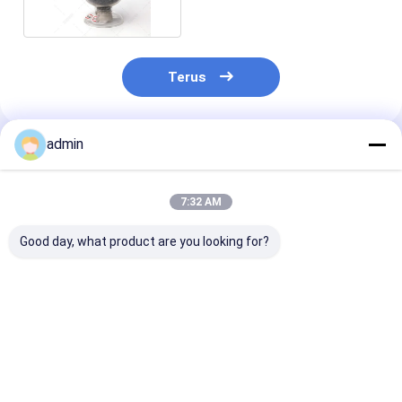
Terus
admin
Rekomendasi Produk
7:32 AM
Good day, what product are you looking for?
Ferro Silicon Nitride
Ferro Silicon Nitride
Ferro Silikon N
FeSiN untuk
FeSiN untuk
FeSiN Resisten
Metalurgi dan
Pengecoran Baja
suhu tinggi An
Industri Baja Bahan
Mencegah Keretakan
oksidasi Baha
Aditif Refraktori
dan Meningkatkan
tahan api taha
Harga terbaik
Harga terbaik
Harga terb
Anti Oksidasi
Stabilitas Termal
untuk industri