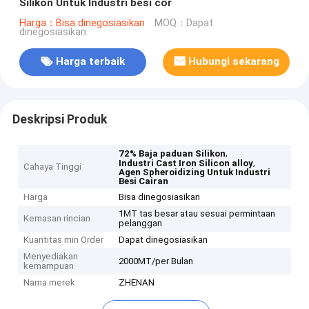
Silikon Untuk Industri besi cor
Harga：Bisa dinegosiasikan
MOQ：Dapat
dinegosiasikan
Harga terbaik
Hubungi sekarang
Deskripsi Produk
,
72% Baja paduan Silikon
,
Industri Cast Iron Silicon alloy
Cahaya Tinggi
Agen Spheroidizing Untuk Industri
Besi Cairan
Harga
Bisa dinegosiasikan
1MT tas besar atau sesuai permintaan
Kemasan rincian
pelanggan
Kuantitas min Order
Dapat dinegosiasikan
Menyediakan
2000MT/per Bulan
kemampuan
Nama merek
ZHENAN