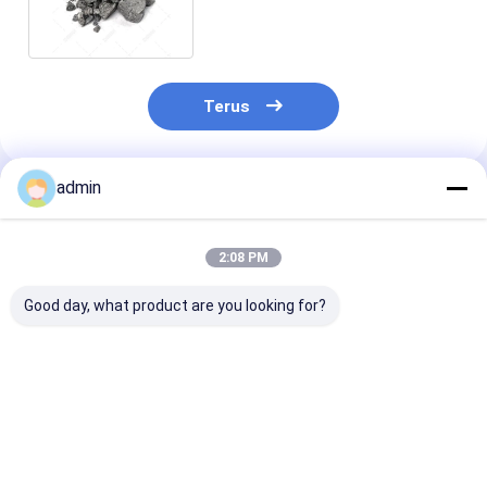
Silikon Untuk Industri besi cor
Terus
admin
Rekomendasi Produk
2:08 PM
Good day, what product are you looking for?
Ferro Silicon Nitride
Ferro Silicon Nitride
Ferro Silikon N
FeSiN untuk
FeSiN untuk
FeSiN Resisten
Metalurgi dan
Pengecoran Baja
suhu tinggi An
Industri Baja Bahan
Mencegah Keretakan
oksidasi Baha
Aditif Refraktori
dan Meningkatkan
tahan api taha