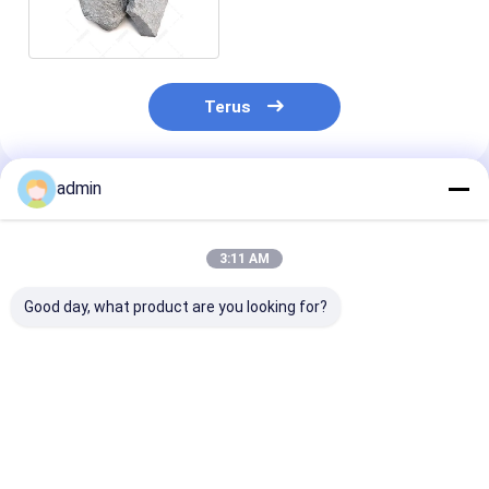
pembuatan baja
Terus
admin
Rekomendasi Produk
3:11 AM
Good day, what product are you looking for?
Ferro Silicon Nitride
Ferro Silicon Nitride
Ferro Silikon N
FeSiN untuk
FeSiN untuk
FeSiN Resisten
Metalurgi dan
Pengecoran Baja
suhu tinggi An
Industri Baja Bahan
Mencegah Keretakan
oksidasi Baha
Aditif Refraktori
dan Meningkatkan
tahan api taha