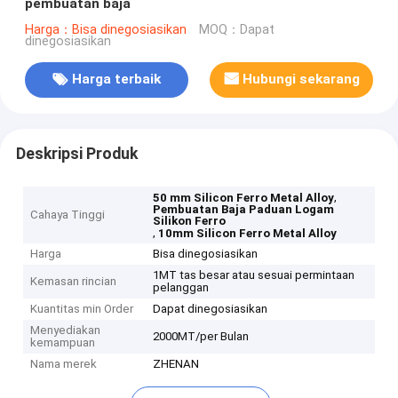
pembuatan baja
Harga：Bisa dinegosiasikan
MOQ：Dapat
dinegosiasikan
Harga terbaik
Hubungi sekarang
Deskripsi Produk
,
50 mm Silicon Ferro Metal Alloy
Pembuatan Baja Paduan Logam
Cahaya Tinggi
Silikon Ferro
,
10mm Silicon Ferro Metal Alloy
Harga
Bisa dinegosiasikan
1MT tas besar atau sesuai permintaan
Kemasan rincian
pelanggan
Kuantitas min Order
Dapat dinegosiasikan
Menyediakan
2000MT/per Bulan
kemampuan
Nama merek
ZHENAN