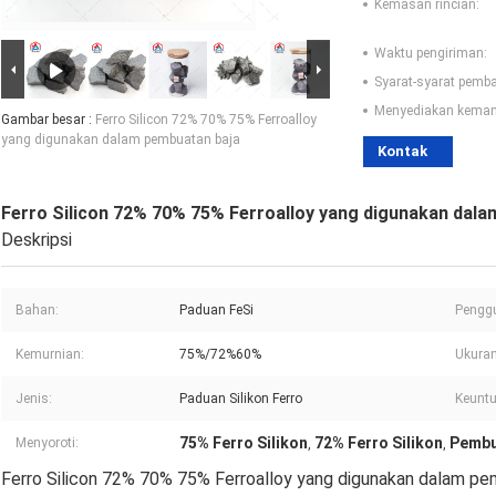
Kemasan rincian:
Waktu pengiriman:
Syarat-syarat pemb
Menyediakan kema
Gambar besar :
Ferro Silicon 72% 70% 75% Ferroalloy
yang digunakan dalam pembuatan baja
Kontak
Ferro Silicon 72% 70% 75% Ferroalloy yang digunakan dal
Deskripsi
Bahan:
Paduan FeSi
Pengg
Kemurnian:
75%/72%60%
Ukuran
Jenis:
Paduan Silikon Ferro
Keunt
75% Ferro Silikon
72% Ferro Silikon
Pembua
Menyoroti:
,
,
Ferro Silicon 72% 70% 75% Ferroalloy yang digunakan dalam pe