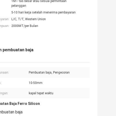
1MT tas besar atau sesuai permintaan
pelanggan
5-10 hari kerja setelah menerima pembayaran
ayaran:
L/C, T/T, Western Union
mpuan:
2000MT/per Bulan
am pembuatan baja
unaan:
Pembuatan baja, Pengecoran
:
10-50mm
ungan:
kapal tepat waktu
tan Baja Ferro Silicon
mbuatan baja