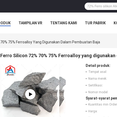
RODUK
TAMPILAN VR
TENTANG KAMI
TUR PABRIK
K
% 70% 75% Ferroalloy Yang Digunakan Dalam Pembuatan Baja
Ferro Silicon 72% 70% 75% Ferroalloy yang digunakan
Detail produk:
Tempat asal:
Nama merek:
Sertifikasi:
Nomor model:
Syarat-syarat pe
Kuantitas min Order
Harga: