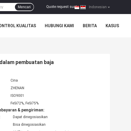
Quote request suatu
Mencari
|
Indonesian
ONTROL KUALITAS
HUBUNGI KAMI
BERITA
KASUS
 dalam pembuatan baja
Cina
ZHENAN
ISO9001
FeSi72%, FeSi75%
mbayaran & pengiriman:
:
Dapat dinegosiasikan
Bisa dinegosiasikan