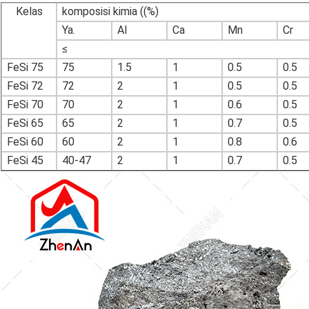
Kelas
komposisi kimia ((%)
Ya.
Al
Ca
Mn
Cr
≤
FeSi 75
75
1.5
1
0.5
0.5
FeSi 72
72
2
1
0.5
0.5
FeSi 70
70
2
1
0.6
0.5
FeSi 65
65
2
1
0.7
0.5
FeSi 60
60
2
1
0.8
0.6
FeSi 45
40-47
2
1
0.7
0.5