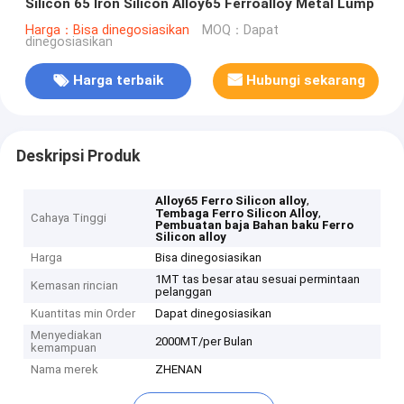
Silicon 65 Iron Silicon Alloy65 Ferroalloy Metal Lump
Harga：Bisa dinegosiasikan
MOQ：Dapat
dinegosiasikan
Harga terbaik
Hubungi sekarang
Deskripsi Produk
,
Alloy65 Ferro Silicon alloy
,
Tembaga Ferro Silicon Alloy
Cahaya Tinggi
Pembuatan baja Bahan baku Ferro
Silicon alloy
Harga
Bisa dinegosiasikan
1MT tas besar atau sesuai permintaan
Kemasan rincian
pelanggan
Kuantitas min Order
Dapat dinegosiasikan
Menyediakan
2000MT/per Bulan
kemampuan
Nama merek
ZHENAN