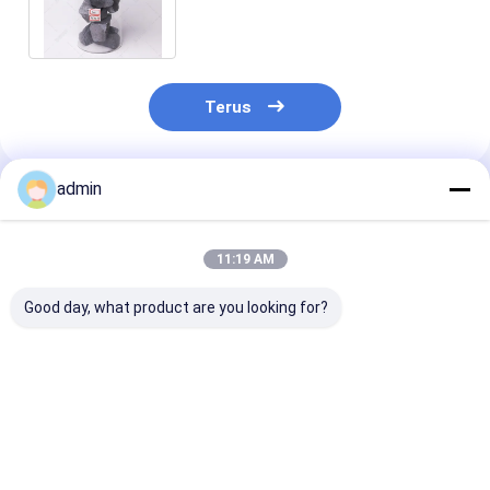
Silicon Alloy65 Ferroalloy Metal
Lump
Terus
admin
Rekomendasi Produk
11:19 AM
Good day, what product are you looking for?
Ferro Silicon Nitride
Ferro Silicon Nitride
Ferro Silikon N
FeSiN untuk
FeSiN untuk
FeSiN Resisten
Metalurgi dan
Pengecoran Baja
suhu tinggi An
Industri Baja Bahan
Mencegah Keretakan
oksidasi Baha
Aditif Refraktori
dan Meningkatkan
tahan api taha