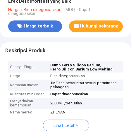
Efek Defosforisasi yang Baik
Harga：Bisa dinegosiasikan
MOQ：Dapat
dinegosiasikan
Harga terbaik
Hubungi sekarang
Deskripsi Produk
,
Bump Ferro Silicon Barium
Cahaya Tinggi
Ferro Silicon Barium Low Melting
Harga
Bisa dinegosiasikan
1MT tas besar atau sesuai permintaan
Kemasan rincian
pelanggan
Kuantitas min Order
Dapat dinegosiasikan
Menyediakan
2000MT/per Bulan
kemampuan
Nama merek
ZHENAN
Lihat Lebih