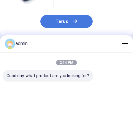
Terus
admin
Rekomendasi Produk
2:14 PM
Good day, what product are you looking for?
Bahan Baku Silikon
Nodular 10mm Ferro
Deoxidizer FeS
Ferrosilicon Barium
silikon Barium
Ferro silikon A
Inokulan FeSiBa
Harga terbaik
Harga terbaik
Harga terb