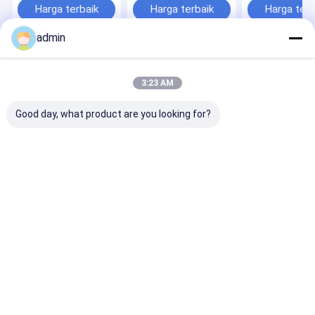
Harga terbaik
Harga terbaik
Harga terb
admin
Rumah
Tentang
Hubungi
Desktop
kita
kami
Site
3:23 AM
Sitemap
Privacy Policy
Kualitas
paduan ferro silikon
Pabrik cina.Copyright © 2026 Zhenan
Good day, what product are you looking for?
Metallurgy Co., Ltd. All Rights Reserved.
Rumah
Produk
Tampilan VR