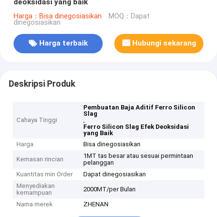
deoksidasi yang baik
Harga：Bisa dinegosiasikan
MOQ：Dapat
dinegosiasikan
Harga terbaik
Hubungi sekarang
Deskripsi Produk
Pembuatan Baja Aditif Ferro Silicon
Slag
Cahaya Tinggi
,
Ferro Silicon Slag Efek Deoksidasi
yang Baik
Harga
Bisa dinegosiasikan
1MT tas besar atau sesuai permintaan
Kemasan rincian
pelanggan
Kuantitas min Order
Dapat dinegosiasikan
Menyediakan
2000MT/per Bulan
kemampuan
Nama merek
ZHENAN