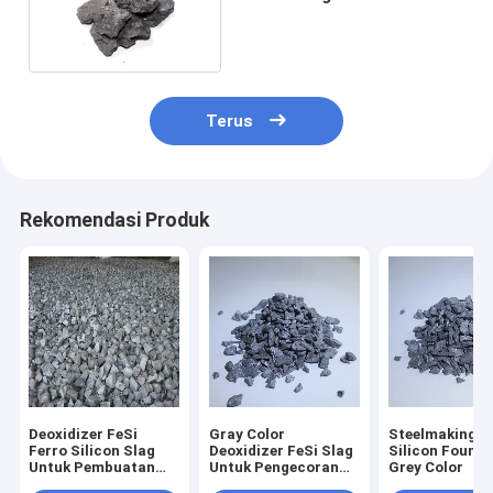
deoksidasi yang baik
Terus
Rekomendasi Produk
Deoxidizer FeSi
Gray Color
Steelmaking Si
Ferro Silicon Slag
Deoxidizer FeSi Slag
Silicon Foundr
Untuk Pembuatan
Untuk Pengecoran
Grey Color
Baja
Besi