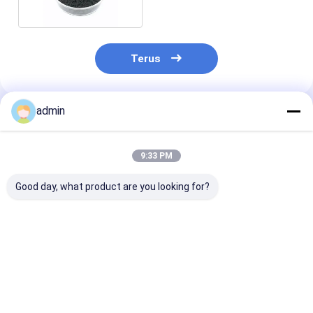
Terus
admin
Rekomendasi Produk
9:33 PM
Good day, what product are you looking for?
Ferro Silicon Powder
Warna Abu-abu Besi
Bubuk Ferrosil
72 Ferro Silicon
Cor Ferro Silicon
65% 70% 72% 
Granule 70 Ferro
Powder Untuk
Bubuk Logam S
Silicon Benjolan 75
Refractory
Harga terbaik
Harga terbaik
Harga terb