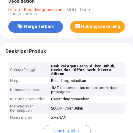
Deoxidation
Harga：Bisa dinegosiasikan
MOQ：Dapat
dinegosiasikan
Harga terbaik
Hubungi sekarang
Deskripsi Produk
,
Reduksi Agen Ferro Silikon Bubuk
Cahaya Tinggi
Deoksidasi Diffusi Serbuk Ferro
Silicon
Harga
Bisa dinegosiasikan
1MT tas besar atau sesuai permintaan
Kemasan rincian
pelanggan
Kuantitas min Order
Dapat dinegosiasikan
Menyediakan
2000MT/per Bulan
kemampuan
Nama merek
ZHENAN
Lihat Lebih