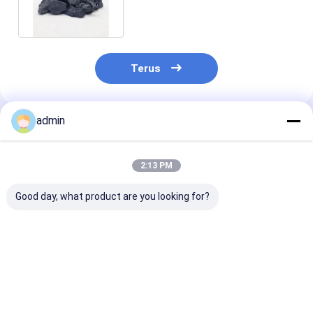
Perlengkapan Besi Ulet
Terus
admin
Rekomendasi Produk
2:13 PM
Good day, what product are you looking for?
Efek Desulfurasi
99,99 Ferro Silicon
Ferro Silicon
yang Baik Ferro
Magnesium Untuk
Magnesium Mg
Silicon Magnesium
Komponen Otomotif
7% Fesimg Unt
Keurasan Tinggi
Nodulizer
Pengecoran D