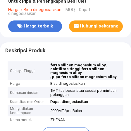
Untuk Pipa & Perlengkapan Besi Ulet
Harga：Bisa dinegosiasikan
MOQ：Dapat
dinegosiasikan
Harga terbaik
Hubungi sekarang
Deskripsi Produk
,
ferro silicon magnesium alloy
daktilitas tinggi ferro silicon
Cahaya Tinggi
magnesium alloy
,
pipa ferro silicon magnesium alloy
Harga
Bisa dinegosiasikan
1MT tas besar atau sesuai permintaan
Kemasan rincian
pelanggan
Kuantitas min Order
Dapat dinegosiasikan
Menyediakan
2000MT/per Bulan
kemampuan
Nama merek
ZHENAN