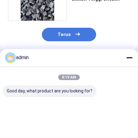
Produksi Baja
Terus
admin
Rekomendasi Produk
8:19 AM
Good day, what product are you looking for?
Ferro Silicon Nitride
Ferro Silicon Nitride
Ferro Silikon N
FeSiN untuk
FeSiN untuk
FeSiN Resisten
Metalurgi dan
Pengecoran Baja
suhu tinggi An
Industri Baja Bahan
Mencegah Keretakan
oksidasi Baha