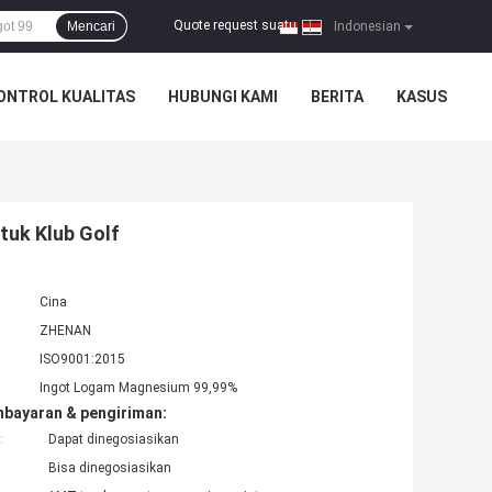
Quote request suatu
Mencari
|
Indonesian
ONTROL KUALITAS
HUBUNGI KAMI
BERITA
KASUS
tuk Klub Golf
Cina
ZHENAN
ISO9001:2015
Ingot Logam Magnesium 99,99%
mbayaran & pengiriman:
:
Dapat dinegosiasikan
Bisa dinegosiasikan