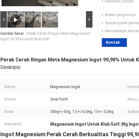
Kemasan rincian:
Waktu pengiriman:
Syarat-syarat pemb
Menyediakan kema
Gambar besar :
Perak Cerah Ringan Meta Magnesium
Ingot 99,98% Untuk Klub Golf
Kontak
Perak Cerah Ringan Meta Magnesium Ingot 99,98% Untuk K
Deskripsi
Bahan:
Magnesium Ingot
Formul
Warna:
Siver Putih
Kilau 
Berat:
300g+/-50g, 7,5+/-0,5Kg, 15+/- 0,5kg
Aplikas
Magnesium Ingot Untuk Klub Golf
Mg Ingo
Menyoroti:
,
Ingot Magnesium Perak Cerah Berkualitas Tinggi 99,9