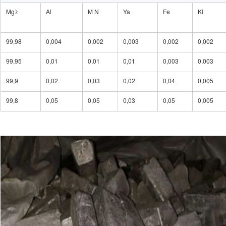
Mg≥
Al
M N
Ya
Fe
Kl
99,98
0,004
0,002
0,003
0,002
0,002
99,95
0,01
0,01
0,01
0,003
0,003
99,9
0,02
0,03
0,02
0,04
0,005
99,8
0,05
0,05
0,03
0,05
0,005