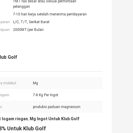
1MT tas besar atau sesuai permintaan
pelanggan
7-10 hari kerja setelah menerima pembayaran
ayaran:
L/C, T/T, Serikat Barat
mpuan:
2000MT/per Bulan
lub Golf
a molekul:
Mg
Logam:
7-8 Kg Per Ingot
i:
produksi paduan magnesium
t logam ringan
Mg Ingot Untuk Klub Golf
,
8% Untuk Klub Golf