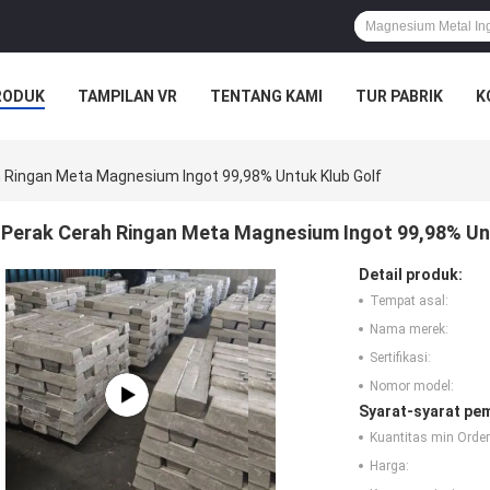
RODUK
TAMPILAN VR
TENTANG KAMI
TUR PABRIK
K
 Ringan Meta Magnesium Ingot 99,98% Untuk Klub Golf
Perak Cerah Ringan Meta Magnesium Ingot 99,98% Un
Detail produk:
Tempat asal:
Nama merek:
Sertifikasi:
Nomor model:
Syarat-syarat pe
Kuantitas min Order
Harga: