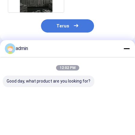
Terus
admin
Rekomendasi Produk
12:02 PM
Good day, what product are you looking for?
Magnesium Ingot
Batangan
Asal Tiongkok
Berkualitas Tinggi
Magnesium -
Kemurnian Tin
99,95 untuk
Kemurnian Tinggi
99,9% Mg Pro
Penggunaan Alloy
untuk Aplikasi
Logam Magne
Industri
Paduan yang Andal
Ingot untuk Di
Harga terbaik
Harga terbaik
Harga terb