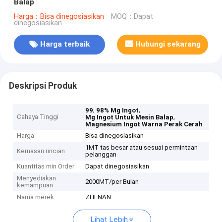
Balap
Harga：Bisa dinegosiasikan
MOQ：Dapat
dinegosiasikan
Harga terbaik
Hubungi sekarang
Deskripsi Produk
,
,
99
98% Mg Ingot
Cahaya Tinggi
,
Mg Ingot Untuk Mesin Balap
Magnesium Ingot Warna Perak Cerah
Harga
Bisa dinegosiasikan
1MT tas besar atau sesuai permintaan
Kemasan rincian
pelanggan
Kuantitas min Order
Dapat dinegosiasikan
Menyediakan
2000MT/per Bulan
kemampuan
Nama merek
ZHENAN
Lihat Lebih