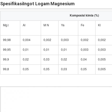
Spesifikasi
Ingot Logam Magnesium
Komposisi kimia (%)
Mg≥
Al
M N
Ya
Fe
Kl
99,98
0,004
0,002
0,003
0,002
0,002
99,95
0,01
0,01
0,01
0,003
0,003
99,9
0,02
0,03
0,02
0,04
0,005
99,8
0,05
0,05
0,03
0,05
0,005