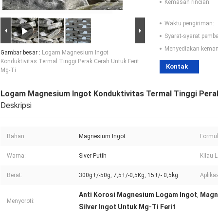
Kemasan rincian:
Waktu pengiriman:
Syarat-syarat pemb
Menyediakan kema
Gambar besar :
Logam Magnesium Ingot
Konduktivitas Termal Tinggi Perak Cerah Untuk Ferit
Kontak
Mg-Ti
Logam Magnesium Ingot Konduktivitas Termal Tinggi Perak
Deskripsi
Bahan:
Magnesium Ingot
Formul
Warna:
Siver Putih
Kilau 
Berat:
300g+/-50g, 7,5+/-0,5Kg, 15+/- 0,5kg
Aplikas
Anti Korosi Magnesium Logam Ingot
Magne
,
Menyoroti:
Silver Ingot Untuk Mg-Ti Ferit