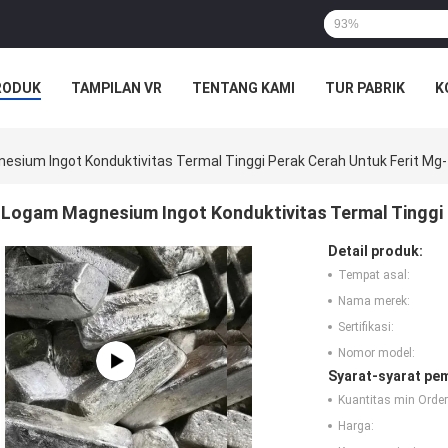
RODUK
TAMPILAN VR
TENTANG KAMI
TUR PABRIK
K
sium Ingot Konduktivitas Termal Tinggi Perak Cerah Untuk Ferit Mg-
Logam Magnesium Ingot Konduktivitas Termal Tinggi 
Detail produk:
Tempat asal:
Nama merek:
Sertifikasi:
Nomor model:
Syarat-syarat pe
Kuantitas min Order
Harga: