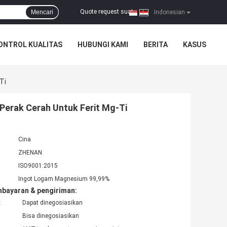
Quote request suatu
Mencari
|
Indonesian
ONTROL KUALITAS
HUBUNGI KAMI
BERITA
KASUS
Ti
Perak Cerah Untuk Ferit Mg-Ti
Cina
ZHENAN
ISO9001:2015
Ingot Logam Magnesium 99,99%
mbayaran & pengiriman:
:
Dapat dinegosiasikan
Bisa dinegosiasikan