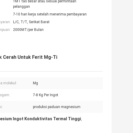
1MT tas besar atau sesuai permintaan
pelanggan
7-10 hari kerja setelah menerima pembayaran
ayaran:
L/C, T/T, Serikat Barat
mpuan:
2000MT/per Bulan
 Cerah Untuk Ferit Mg-Ti
a molekul:
Mg
Logam:
7-8 Kg Per Ingot
i:
produksi paduan magnesium
sium Ingot Konduktivitas Termal Tinggi
,