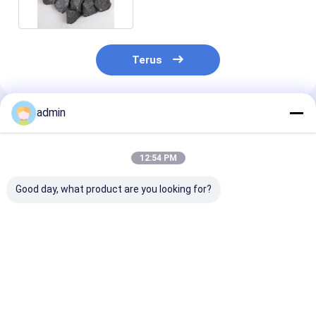
Terus
admin
Rekomendasi Produk
12:54 PM
Good day, what product are you looking for?
Ferro Silicon Nitride
Ferro Silicon Nitride
Ferro Silikon N
FeSiN untuk
FeSiN untuk
FeSiN Resisten
Metalurgi dan
Pengecoran Baja
suhu tinggi An
Industri Baja Bahan
Mencegah Keretakan
oksidasi Baha
Aditif Refraktori
dan Meningkatkan
tahan api taha
Harga terbaik
Harga terbaik
Harga terb
Anti Oksidasi
Stabilitas Termal
untuk industri