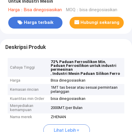
Untuk Industri Mesin
Harga：Bisa dinegosiasikan
MOQ：bisa dinegosiasikan
Harga terbaik
Hubungi sekarang
Deskripsi Produk
,
72% Paduan Ferrosilikon Min
Paduan Ferrosilikon untuk industri
Cahaya Tinggi
permesinan
,
Industri Mesin Paduan Silikon Ferro
Harga
Bisa dinegosiasikan
1MT tas besar atau sesuai permintaan
Kemasan rincian
pelanggan
Kuantitas min Order
bisa dinegosiasikan
Menyediakan
2000MT/per Bulan
kemampuan
Nama merek
ZHENAN
Lihat Lebih