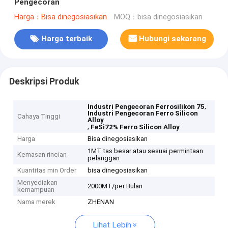
Pengecoran
Harga：Bisa dinegosiasikan
MOQ：bisa dinegosiasikan
Harga terbaik
Hubungi sekarang
Deskripsi Produk
,
Industri Pengecoran Ferrosilikon 75
Industri Pengecoran Ferro Silicon
Cahaya Tinggi
Alloy
,
FeSi72% Ferro Silicon Alloy
Harga
Bisa dinegosiasikan
1MT tas besar atau sesuai permintaan
Kemasan rincian
pelanggan
Kuantitas min Order
bisa dinegosiasikan
Menyediakan
2000MT/per Bulan
kemampuan
Nama merek
ZHENAN
Lihat Lebih