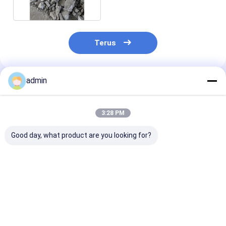
Terus
admin
Rekomendasi Produk
3:28 PM
Good day, what product are you looking for?
Ferro Silicon Nitride
Ferro Silicon Nitride
Ferro Silikon N
FeSiN untuk
FeSiN untuk
FeSiN Resisten
Metalurgi dan
Pengecoran Baja
suhu tinggi An
Industri Baja Bahan
Mencegah Keretakan
oksidasi Baha
Aditif Refraktori
dan Meningkatkan
tahan api taha
Harga terbaik
Harga terbaik
Harga terb
Anti Oksidasi
Stabilitas Termal
untuk industri