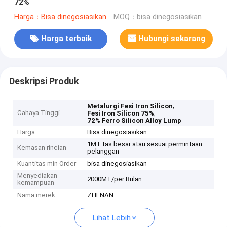
72%
Harga：Bisa dinegosiasikan
MOQ：bisa dinegosiasikan
Harga terbaik
Hubungi sekarang
Deskripsi Produk
,
Metalurgi Fesi Iron Silicon
Cahaya Tinggi
,
Fesi Iron Silicon 75%
72% Ferro Silicon Alloy Lump
Harga
Bisa dinegosiasikan
1MT tas besar atau sesuai permintaan
Kemasan rincian
pelanggan
Kuantitas min Order
bisa dinegosiasikan
Menyediakan
2000MT/per Bulan
kemampuan
Nama merek
ZHENAN
Lihat Lebih