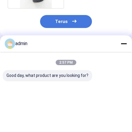
Terus
admin
Rekomendasi Produk
2:57 PM
Good day, what product are you looking for?
Ferro Silicon Nitride
Ferro Silicon Nitride
Ferro Silikon N
FeSiN untuk
FeSiN untuk
FeSiN Resisten
Metalurgi dan
Pengecoran Baja
suhu tinggi An
Industri Baja Bahan
Mencegah Keretakan
oksidasi Baha
Aditif Refraktori
dan Meningkatkan
tahan api taha
Harga terbaik
Harga terbaik
Harga terb
Anti Oksidasi
Stabilitas Termal
untuk industri
Kekuatan Tinggi
Pemasok Bahan