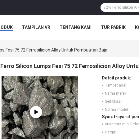
RODUK
TAMPILAN VR
TENTANG KAMI
TUR PABRIK
K
ps Fesi 75 72 Ferrosilicion Alloy Untuk Pembuatan Baja
Ferro Silicon Lumps Fesi 75 72 Ferrosilicion Alloy Un
Detail produk:
Tempat asal:
Nama merek:
Sertifikasi:
Nomor model:
Syarat-syarat pe
Kuantitas min Order
Harga: