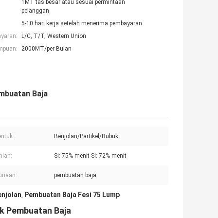
1MT tas besar atau sesuai permintaan
pelanggan
5-10 hari kerja setelah menerima pembayaran
ayaran:
L/C, T/T, Western Union
mpuan:
2000MT/per Bulan
embuatan Baja
ntuk:
Benjolan/Partikel/Bubuk
nian:
Si: 75% menit Si: 72% menit
unaan:
pembuatan baja
enjolan
Pembuatan Baja Fesi 75 Lump
,
tuk Pembuatan Baja