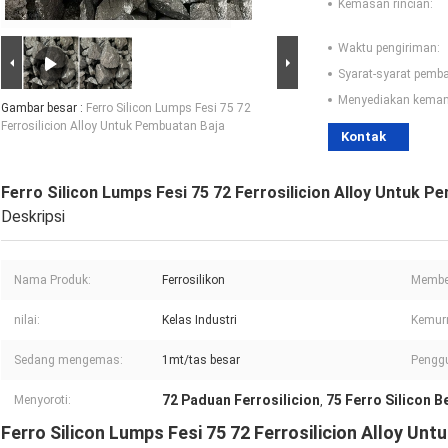
Kemasan rincian:
Waktu pengiriman:
Syarat-syarat pemb
Menyediakan kema
Gambar besar :
Ferro Silicon Lumps Fesi 75 72
Ferrosilicion Alloy Untuk Pembuatan Baja
Kontak
Ferro Silicon Lumps Fesi 75 72 Ferrosilicion Alloy Untuk P
Deskripsi
Nama Produk:
Ferrosilikon
Membe
nilai:
Kelas Industri
Kemur
Sedang mengemas:
1mt/tas besar
Pengg
72 Paduan Ferrosilicion
75 Ferro Silicon B
Menyoroti:
,
Ferro Silicon Lumps Fesi 75 72 Ferrosilicion Alloy Un