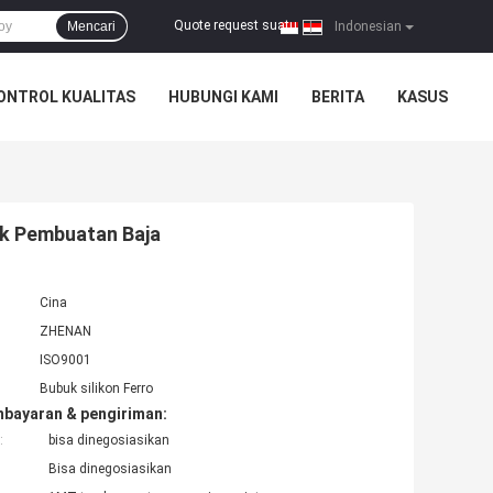
Quote request suatu
Mencari
|
Indonesian
ONTROL KUALITAS
HUBUNGI KAMI
BERITA
KASUS
tuk Pembuatan Baja
Cina
ZHENAN
ISO9001
Bubuk silikon Ferro
mbayaran & pengiriman:
:
bisa dinegosiasikan
Bisa dinegosiasikan