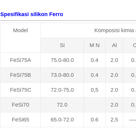
Spesifikasi silikon Ferro
Model
Komposisi kimia 
Si
M N
Al
FeSi75A
75.0-80.0
0.4
2.0
0
FeSi75B
73.0-80.0
0.4
2.0
0
FeSi75C
72.0-75.0
0,5
2.0
0
FeSi70
72.0
2.0
0
FeSi65
65.0-72.0
0.6
2,5
—