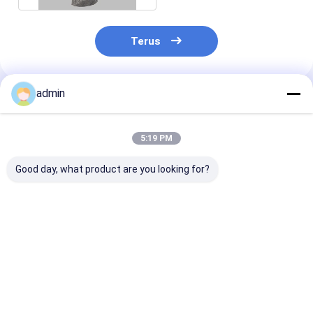
Terus
admin
Rekomendasi Produk
5:19 PM
Good day, what product are you looking for?
Membuat baja aditif
Deoxidizer FeSi
Gray Color
Ferro Silicon slag
Ferro Silicon Slag
Deoxidizer FeS
Efek deoksidasi yang
Untuk Pembuatan
Untuk Pengec
baik
Baja
Besi
Harga terbaik
Harga terbaik
Harga terb