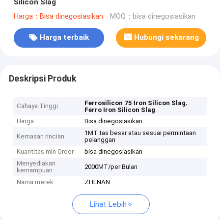
Silicon Slag
Harga：Bisa dinegosiasikan
MOQ：bisa dinegosiasikan
Harga terbaik
Hubungi sekarang
Deskripsi Produk
,
Ferrosilicon 75 Iron Silicon Slag
Cahaya Tinggi
Ferro Iron Silicon Slag
Harga
Bisa dinegosiasikan
1MT tas besar atau sesuai permintaan
Kemasan rincian
pelanggan
Kuantitas min Order
bisa dinegosiasikan
Menyediakan
2000MT/per Bulan
kemampuan
Nama merek
ZHENAN
Lihat Lebih