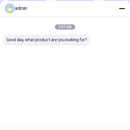
Kekuatan Tinggi
Pemasok Bahan
admin
Tahan Api
Rumah
Tentang
Hubungi
Desktop
kita
kami
Site
7:07 AM
Sitemap
Privacy Policy
Kualitas
paduan ferro silikon
Pabrik cina.Copyright © 2026 Zhenan
Good day, what product are you looking for?
Metallurgy Co., Ltd. All Rights Reserved.
Rumah
Produk
Tampilan VR