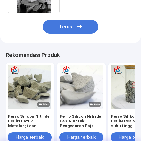
Terus
Rekomendasi Produk
Ferro Silicon Nitride
Ferro Silicon Nitride
Ferro Silikon N
FeSiN untuk
FeSiN untuk
FeSiN Resisten
Metalurgi dan
Pengecoran Baja
suhu tinggi An
Industri Baja Bahan
Mencegah Keretakan
oksidasi Baha
Aditif Refraktori
dan Meningkatkan
tahan api taha
Harga terbaik
Harga terbaik
Harga terb
Anti Oksidasi
Stabilitas Termal
untuk industri