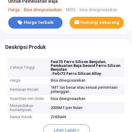
Untuk Pembuatan Baja
Harga：Bisa dinegosiasikan
MOQ：bisa dinegosiasikan
Harga terbaik
Hubungi sekarang
Deskripsi Produk
,
Fesi75 Ferro Silicon Benjolan
Pembuatan Baja Deoxid Ferro Silicon
Cahaya Tinggi
Benjolan
,
FeSi72 Ferro Silicon Alloy
Harga
Bisa dinegosiasikan
1MT tas besar atau sesuai permintaan
Kemasan rincian
pelanggan
Kuantitas min Order
bisa dinegosiasikan
Menyediakan
2000MT/per Bulan
kemampuan
Nama merek
ZHENAN
Lihat Lebih