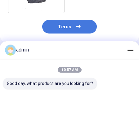
Logam
Terus
admin
Rekomendasi Produk
10:57 AM
Good day, what product are you looking for?
Ferro Silicon Nitride
Ferro Silicon Nitride
Ferro Silikon N
FeSiN untuk
FeSiN untuk
FeSiN Resisten
Metalurgi dan
Pengecoran Baja
suhu tinggi An
Industri Baja Bahan
Mencegah Keretakan
oksidasi Baha
Aditif Refraktori
dan Meningkatkan
tahan api taha
Harga terbaik
Harga terbaik
Harga terb
Anti Oksidasi
Stabilitas Termal
untuk industri