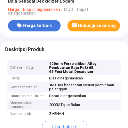
Baja Sebagai Deoxidizer Logam
Harga：Bisa dinegosiasikan
MOQ：Dapat
dinegosiasikan
Harga terbaik
Hubungi sekarang
Deskripsi Produk
,
100mm Ferro silikon Alloy
Cahaya Tinggi
,
Pembuatan Baja FeSi 65
65 Fesi Metal Deoxidizer
Harga
Bisa dinegosiasikan
1MT tas besar atau sesuai permintaan
Kemasan rincian
pelanggan
Kuantitas min Order
Dapat dinegosiasikan
Menyediakan
2000MT/per Bulan
kemampuan
Nama merek
ZHENAN
Lihat Lebih