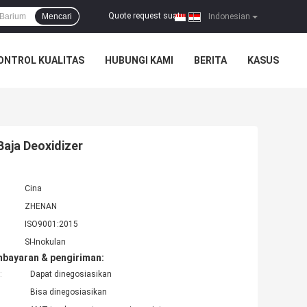
Quote request suatu
Mencari
|
Indonesian
ONTROL KUALITAS
HUBUNGI KAMI
BERITA
KASUS
aja Deoxidizer
Cina
ZHENAN
ISO9001:2015
SI-Inokulan
mbayaran & pengiriman:
:
Dapat dinegosiasikan
Bisa dinegosiasikan