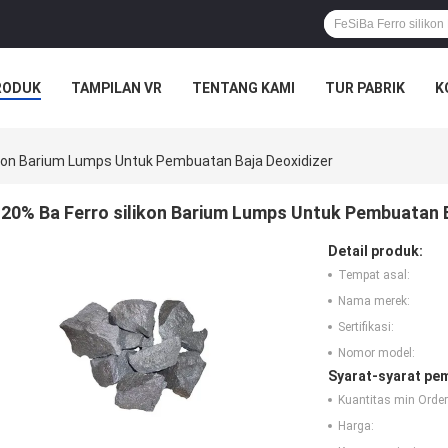
RODUK
TAMPILAN VR
TENTANG KAMI
TUR PABRIK
K
ikon Barium Lumps Untuk Pembuatan Baja Deoxidizer
20% Ba Ferro silikon Barium Lumps Untuk Pembuatan B
Detail produk:
Tempat asal:
Nama merek:
Sertifikasi:
Nomor model:
Syarat-syarat pe
Kuantitas min Order
Harga: