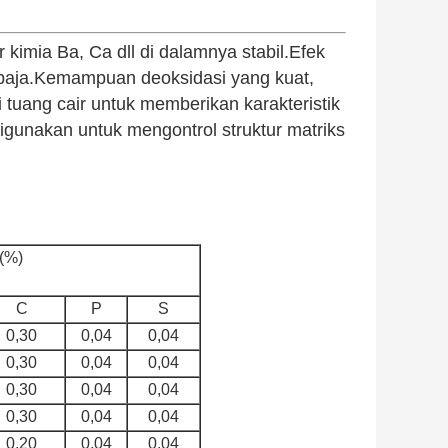
kimia Ba, Ca dll di dalamnya stabil.Efek
 baja.Kemampuan deoksidasi yang kuat,
 tuang cair untuk memberikan karakteristik
igunakan untuk mengontrol struktur matriks
(%)
C
P
S
0,30
0,04
0,04
0,30
0,04
0,04
0,30
0,04
0,04
0,30
0,04
0,04
0,20
0,04
0,04