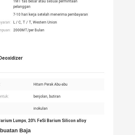
1MT tas besar atau sesuai permintaan
pelanggan
7-10 hari kerja setelah menerima pembayaran
ayaran:
L / C, T / T, Western Union
mpuan:
2000MT/per Bulan
Deoxidizer
:
Hitam Perak Abu-abu
ntuk:
benjolan, butiran
inokulan
 Barium Lumps
20% FeSi Barium Silicon alloy
,
buatan Baja