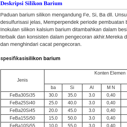
Deskripsi Silikon Barium
Paduan barium silikon mengandung Fe, Si, Ba dll. Unsur 
desulfurisasi jelas, Memperpendek periode pembuatan
Inokulan silikon kalsium barium ditambahkan dalam besi
terbaik dan konsisten dalam pengecoran akhir.Mereka d
dan menghindari cacat pengecoran.
spesifikasi
silikon barium
Konten Elemen 
Jenis
ba
Si
Al
M N
FeBa30Si35
30.0
35.0
3.0
0,40
FeBa25Si40
25.0
40.0
3.0
0,40
FeBa20Si45
20.0
45.0
3.0
0,40
FeBa15Si50
15.0
50.0
3.0
0,40
FeBa10Si55
10.0
55.0
3.0
0,40