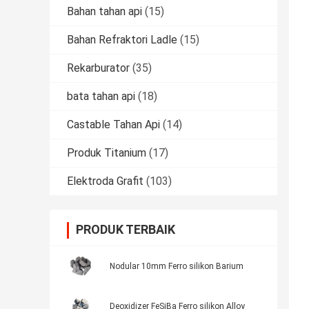
Bahan tahan api
(15)
Bahan Refraktori Ladle
(15)
Rekarburator
(35)
bata tahan api
(18)
Castable Tahan Api
(14)
Produk Titanium
(17)
Elektroda Grafit
(103)
PRODUK TERBAIK
Nodular 10mm Ferro silikon Barium
Deoxidizer FeSiBa Ferro silikon Alloy