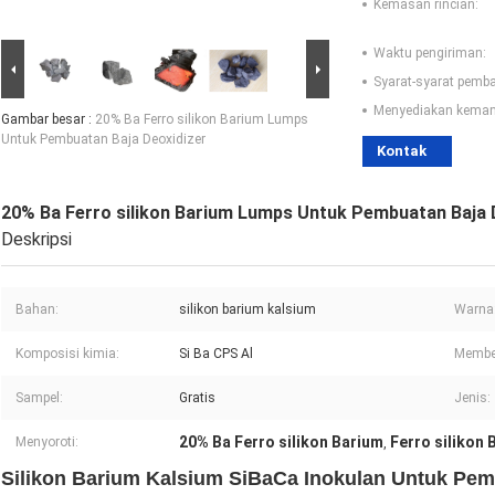
Kemasan rincian:
Waktu pengiriman:
Syarat-syarat pemb
Menyediakan kema
Gambar besar :
20% Ba Ferro silikon Barium Lumps
Untuk Pembuatan Baja Deoxidizer
Kontak
20% Ba Ferro silikon Barium Lumps Untuk Pembuatan Baja 
Deskripsi
Bahan:
silikon barium kalsium
Warna
Komposisi kimia:
Si Ba CPS Al
Membe
Sampel:
Gratis
Jenis:
20% Ba Ferro silikon Barium
Ferro silikon
Menyoroti:
,
Silikon Barium Kalsium SiBaCa Inokulan Untuk Pem