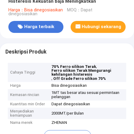
Histeresis Kekuatan baja Meningkatkan
Harga：Bisa dinegosiasikan
MOQ：Dapat
dinegosiasikan
Harga terbaik
Hubungi sekarang
Deskripsi Produk
,
70% Ferro silikon Terak
Ferro silikon Terak Mengurangi
Cahaya Tinggi
kehilangan histeresis
,
Off Grade Ferro silikon 70%
Harga
Bisa dinegosiasikan
1MT tas besar atau sesuai permintaan
Kemasan rincian
pelanggan
Kuantitas min Order
Dapat dinegosiasikan
Menyediakan
2000MT/per Bulan
kemampuan
Nama merek
ZHENAN