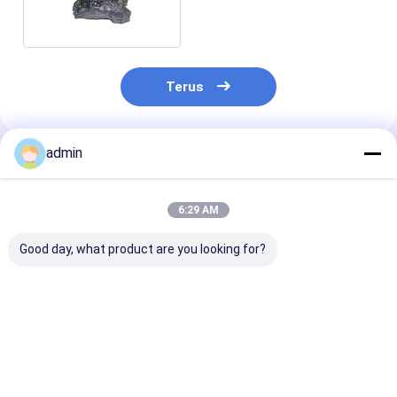
Histeresis Kekuatan baja
Meningkatkan
Terus
admin
Rekomendasi Produk
6:29 AM
Good day, what product are you looking for?
Membuat baja aditif
Deoxidizer FeSi
Gray Color
Ferro Silicon slag
Ferro Silicon Slag
Deoxidizer FeS
Efek deoksidasi yang
Untuk Pembuatan
Untuk Pengec
baik
Baja
Besi