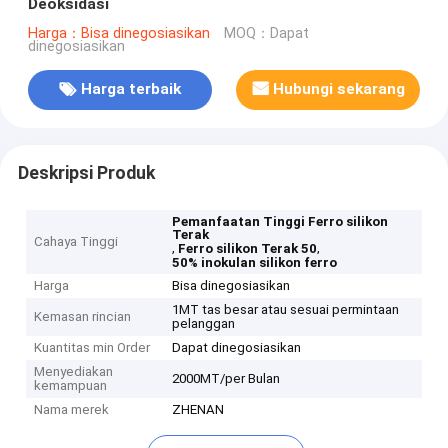
Deoksidasi
Harga：Bisa dinegosiasikan
MOQ：Dapat
dinegosiasikan
Harga terbaik
Hubungi sekarang
Deskripsi Produk
Pemanfaatan Tinggi Ferro silikon
Terak
Cahaya Tinggi
,
,
Ferro silikon Terak 50
50% inokulan silikon ferro
Harga
Bisa dinegosiasikan
1MT tas besar atau sesuai permintaan
Kemasan rincian
pelanggan
Kuantitas min Order
Dapat dinegosiasikan
Menyediakan
2000MT/per Bulan
kemampuan
Nama merek
ZHENAN