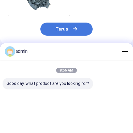
50% Difusi Deoksidasi
Terus
admin
Rekomendasi Produk
8:56 AM
Good day, what product are you looking for?
Membuat baja aditif
Deoxidizer FeSi
Gray Color
Ferro Silicon slag
Ferro Silicon Slag
Deoxidizer FeS
Efek deoksidasi yang
Untuk Pembuatan
Untuk Pengec
baik
Baja
Besi