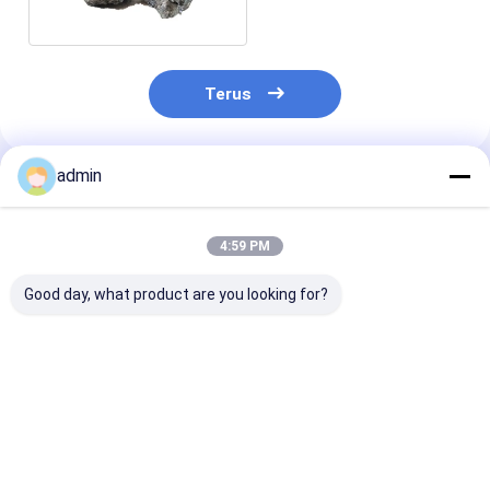
Slag
Terus
admin
Rekomendasi Produk
4:59 PM
Good day, what product are you looking for?
Membuat baja aditif
Deoxidizer FeSi
Gray Color
Ferro Silicon slag
Ferro Silicon Slag
Deoxidizer FeS
Efek deoksidasi yang
Untuk Pembuatan
Untuk Pengec
baik
Baja
Besi
Harga terbaik
Harga terbaik
Harga terb