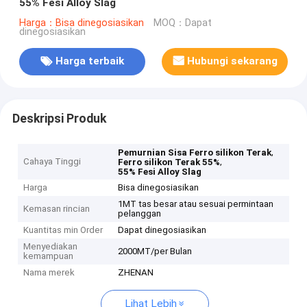
55% Fesi Alloy Slag
Harga：Bisa dinegosiasikan
MOQ：Dapat
dinegosiasikan
Harga terbaik
Hubungi sekarang
Deskripsi Produk
,
Pemurnian Sisa Ferro silikon Terak
Cahaya Tinggi
,
Ferro silikon Terak 55%
55% Fesi Alloy Slag
Harga
Bisa dinegosiasikan
1MT tas besar atau sesuai permintaan
Kemasan rincian
pelanggan
Kuantitas min Order
Dapat dinegosiasikan
Menyediakan
2000MT/per Bulan
kemampuan
Nama merek
ZHENAN
Lihat Lebih