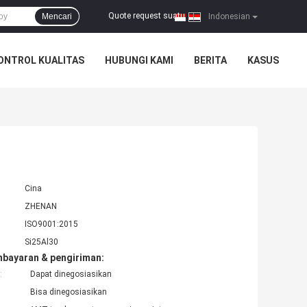
Quote request suatu
Mencari
|
Indonesian
ONTROL KUALITAS
HUBUNGI KAMI
BERITA
KASUS
Cina
ZHENAN
ISO9001:2015
Si25Al30
mbayaran & pengiriman:
:
Dapat dinegosiasikan
Bisa dinegosiasikan