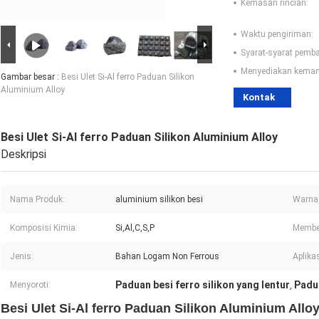
Kemasan rincian:
Waktu pengiriman:
Syarat-syarat pemb
Menyediakan kema
Gambar besar :
Besi Ulet Si-Al ferro Paduan Silikon
Aluminium Alloy
Kontak
Besi Ulet Si-Al ferro Paduan Silikon Aluminium Alloy
Deskripsi
Nama Produk:
aluminium silikon besi
Warna
Komposisi Kimia:
Si,Al,C,S,P
Membe
Jenis:
Bahan Logam Non Ferrous
Aplikas
Paduan besi ferro silikon yang lentur
Padua
Menyoroti:
,
Besi Ulet Si-Al ferro Paduan Silikon Aluminium Allo