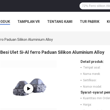
RODUK
TAMPILAN VR
TENTANG KAMI
TUR PABRIK
K
erro Paduan Silikon Aluminium Alloy
Besi Ulet Si-Al ferro Paduan Silikon Aluminium Alloy
Detail produk:
Tempat asal:
Nama merek:
Sertifikasi:
Nomor model:
Syarat-syarat pe
Kuantitas min Order
Harga: