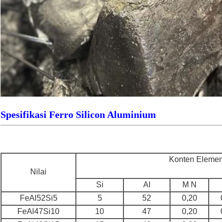
Spesifikasi Ferro Silicon Aluminium
Konten Elemen
Nilai
Si
Al
M N
FeAl52Si5
5
52
0,20
FeAl47Si10
10
47
0,20