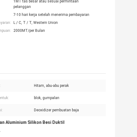
1MT tas besar atau sesuai permintaan
pelanggan
7-10 hari kerja setelah menerima pembayaran
ayaran:
L / C, T / T, Western Union
mpuan:
2000MT/per Bulan
:
Hitam, abu-abu perak
ntuk:
blok, gumpalan
i:
Deoxidizer pembuatan baja
n Aluminium Silikon Besi Duktil
y