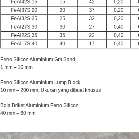
FeAl42Si15
15
42
0,20
FeAl37Si20
20
37
0,20
FeAl32Si25
25
32
0,20
FeAl27Si30
30
27
0,40
FeAl22Si35
35
22
0,40
FeAl17Si40
40
17
0,40
Ferro Silicon Aluminium Grit Sand
1 mm – 10 mm
Ferro Silicon Aluminium Lump Block
10 mm – 200 mm, Ukuran yang dibuat khusus
Bola Briket Aluminium Ferro Silicon
40 mm – 60 mm