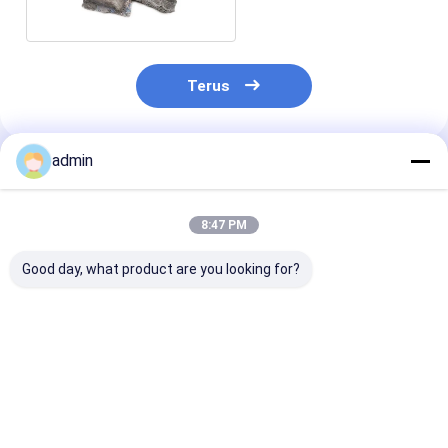
alloy
Terus
admin
Rekomendasi Produk
8:47 PM
Good day, what product are you looking for?
Ferro Silicon Nitride
Ferro Silicon Nitride
Ferro Silikon N
FeSiN untuk
FeSiN untuk
FeSiN Resisten
Metalurgi dan
Pengecoran Baja
suhu tinggi An
Industri Baja Bahan
Mencegah Keretakan
oksidasi Baha
Aditif Refraktori
dan Meningkatkan
tahan api taha
Harga terbaik
Harga terbaik
Harga terb
Anti Oksidasi
Stabilitas Termal
untuk industri