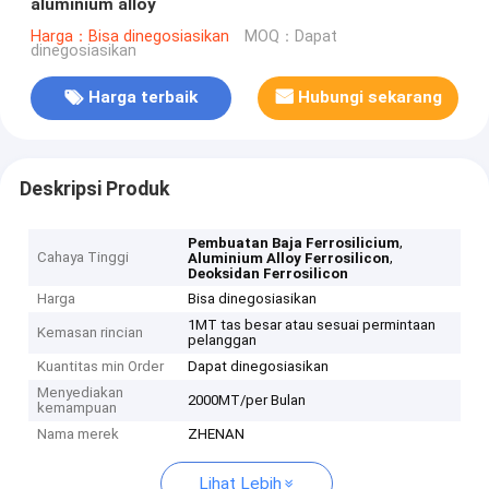
aluminium alloy
Harga：Bisa dinegosiasikan
MOQ：Dapat
dinegosiasikan
Harga terbaik
Hubungi sekarang
Deskripsi Produk
,
Pembuatan Baja Ferrosilicium
Cahaya Tinggi
,
Aluminium Alloy Ferrosilicon
Deoksidan Ferrosilicon
Harga
Bisa dinegosiasikan
1MT tas besar atau sesuai permintaan
Kemasan rincian
pelanggan
Kuantitas min Order
Dapat dinegosiasikan
Menyediakan
2000MT/per Bulan
kemampuan
Nama merek
ZHENAN
Lihat Lebih