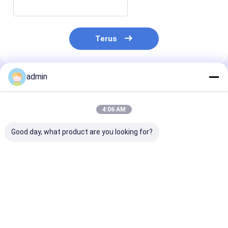
Terus
admin
Rekomendasi Produk
4:06 AM
Good day, what product are you looking for?
Ferro Silicon Nitride
Ferro Silicon Nitride
Ferro Silikon N
FeSiN untuk
FeSiN untuk
FeSiN Resisten
Metalurgi dan
Pengecoran Baja
suhu tinggi An
Industri Baja Bahan
Mencegah Keretakan
oksidasi Baha
Aditif Refraktori
dan Meningkatkan
tahan api taha
Harga terbaik
Harga terbaik
Harga terb
Anti Oksidasi
Stabilitas Termal
untuk industri