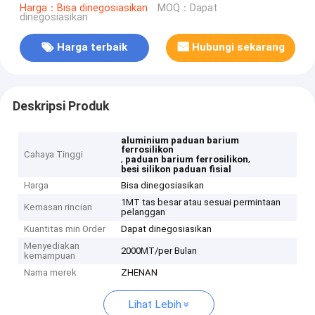
Harga：Bisa dinegosiasikan
MOQ：Dapat
dinegosiasikan
Harga terbaik
Hubungi sekarang
Deskripsi Produk
aluminium paduan barium
ferrosilikon
Cahaya Tinggi
,
,
paduan barium ferrosilikon
besi silikon paduan fisial
Harga
Bisa dinegosiasikan
1MT tas besar atau sesuai permintaan
Kemasan rincian
pelanggan
Kuantitas min Order
Dapat dinegosiasikan
Menyediakan
2000MT/per Bulan
kemampuan
Nama merek
ZHENAN
Lihat Lebih