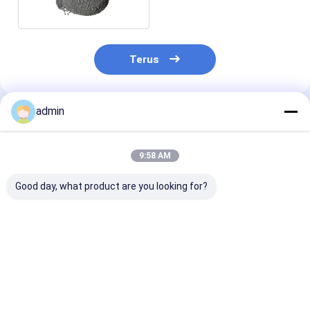
Mesh
Terus
admin
Rekomendasi Produk
9:58 AM
Good day, what product are you looking for?
Ferro Silicon Powder
Warna Abu-abu Besi
Agen Pengura
72 Ferro Silicon
Cor Ferro Silicon
Ferro Silicon 
Granule 70 Ferro
Powder Untuk
Diffusion
Silicon Benjolan 75
Refractory
Deoxidation
Harga terbaik
Harga terbaik
Harga terb