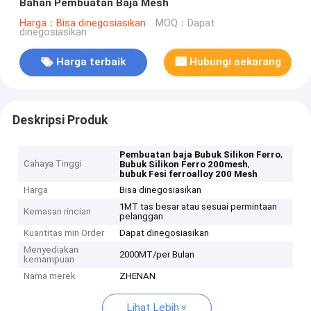
Bahan Pembuatan Baja Mesh
Harga：Bisa dinegosiasikan
MOQ：Dapat
dinegosiasikan
Harga terbaik
Hubungi sekarang
Deskripsi Produk
,
Pembuatan baja Bubuk Silikon Ferro
Cahaya Tinggi
,
Bubuk Silikon Ferro 200mesh
bubuk Fesi ferroalloy 200 Mesh
Harga
Bisa dinegosiasikan
1MT tas besar atau sesuai permintaan
Kemasan rincian
pelanggan
Kuantitas min Order
Dapat dinegosiasikan
Menyediakan
2000MT/per Bulan
kemampuan
Nama merek
ZHENAN
Lihat Lebih