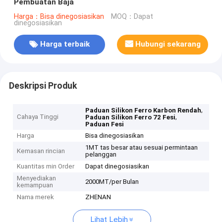
Pembuatan Baja
Harga：Bisa dinegosiasikan
MOQ：Dapat
dinegosiasikan
Harga terbaik
Hubungi sekarang
Deskripsi Produk
,
Paduan Silikon Ferro Karbon Rendah
Cahaya Tinggi
,
Paduan Silikon Ferro 72 Fesi
Paduan Fesi
Harga
Bisa dinegosiasikan
1MT tas besar atau sesuai permintaan
Kemasan rincian
pelanggan
Kuantitas min Order
Dapat dinegosiasikan
Menyediakan
2000MT/per Bulan
kemampuan
Nama merek
ZHENAN
Lihat Lebih