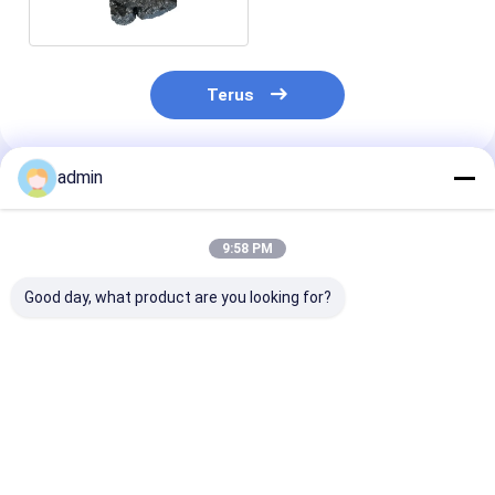
Baja
Terus
admin
Rekomendasi Produk
9:58 PM
Good day, what product are you looking for?
Ferro Silicon Nitride
Ferro Silicon Nitride
Ferro Silikon N
FeSiN untuk
FeSiN untuk
FeSiN Resisten
Metalurgi dan
Pengecoran Baja
suhu tinggi An
Industri Baja Bahan
Mencegah Keretakan
oksidasi Baha
Aditif Refraktori
dan Meningkatkan
tahan api taha
Harga terbaik
Harga terbaik
Harga terb
Anti Oksidasi
Stabilitas Termal
untuk industri